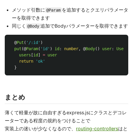
メソッド引数に
を追加するとクエリパラメータ
@Param
ーを取得できます
同じく
追加でBodyパラメーターを取得できます
@Body
@
Put
(
'
/:id
'
)
put
(@
Param
(
'
id
'
)
id
:
number
,
@
Body
()
user
:
User
)
{
users
[
id
]
=
user
return
'
ok
'
}
まとめ
薄くて軽量が故に自由すぎるexpress.jsにクラスとデコレ
ーターである程度の規約をつけることで
実装上の迷いが少なくなるので、
routing-controllers
はと