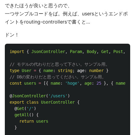
できたほうが良いと思うので、
一つサンプルコードをば。例えば、usersというエンドポ
イントをrouting-controllersで書くと…
ドン！
import
{
JsonController
,
Param
,
Body
,
Get
,
Post
,
Put
// モデルの代わりだと思って下さい。サンプル用。
type
User
=
{
name
:
string
;
age
:
number
}
// DBの変わりだと思ってください。サンプル用。
const
users
=
[{
name
:
'
hoge
'
,
age
:
25
},
{
name
:
'
f
@
JsonController
(
'
/users
'
)
export
class
UserController
{
@
Get
(
'
/
'
)
getAll
()
{
return
users
}