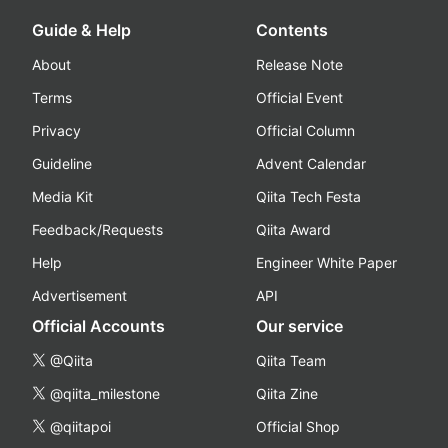
Guide & Help
Contents
About
Release Note
Terms
Official Event
Privacy
Official Column
Guideline
Advent Calendar
Media Kit
Qiita Tech Festa
Feedback/Requests
Qiita Award
Help
Engineer White Paper
Advertisement
API
Official Accounts
Our service
@Qiita
Qiita Team
@qiita_milestone
Qiita Zine
@qiitapoi
Official Shop