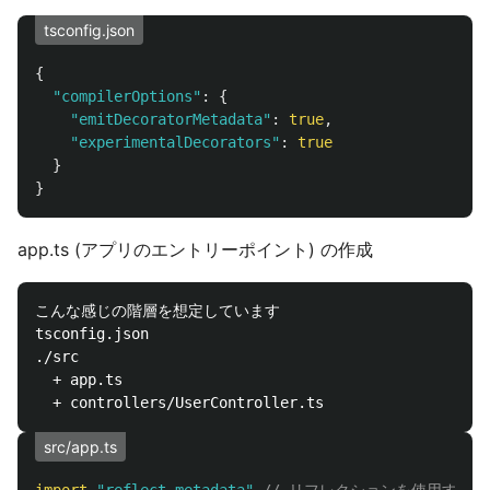
tsconfig.json
{
"
compilerOptions
"
:
{
"
emitDecoratorMetadata
"
:
true
,
"
experimentalDecorators
"
:
true
}
}
app.ts (アプリのエントリーポイント) の作成
こんな感じの階層を想定しています

tsconfig.json

./src

  + app.ts

src/app.ts