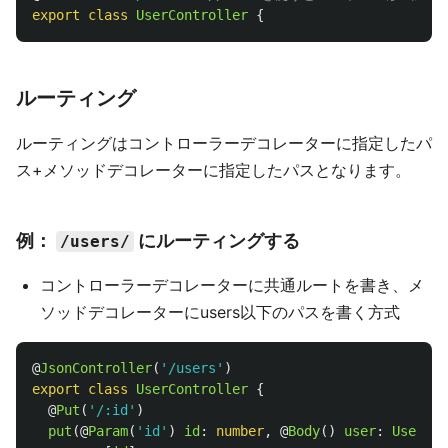
export
class
UserController
{
ルーティング
ルーティングはコントローラーデコレーターに指定したパ
ス+メソッドデコレーターに指定したパスとなります。
例：
にルーティングする
/users/
コントローラーデコレーターに共通ルートを書き、メ
ソッドデコレーターにusers以下のパスを書く方式
@
JsonController
(
'
/users
'
)
export
class
UserController
{
@
Put
(
'
/:id
'
)
put
(@
Param
(
'
id
'
)
id
:
number
,
@
Body
()
user
:
User
)
{