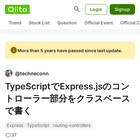
search
Login
Signup
Trend
Stock List
Question
Official Event
Official
info
More than 5 years have passed since last update.
@
techneconn
TypeScriptでExpress.jsのコン
トローラー部分をクラスベース
で書く
Express
TypeScript
routing-controllers
37