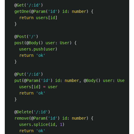
@
Get
(
'
/:id
'
)
getOne
(@
Param
(
'
id
'
)
id
:
number
)
{
return
users
[
id
]
}
@
Post
(
'
/
'
)
post
(@
Body
()
user
:
User
)
{
users
.
push
(
user
)
return
'
ok
'
}
@
Put
(
'
/:id
'
)
put
(@
Param
(
'
id
'
)
id
:
number
,
@
Body
()
user
:
User
)
{
users
[
id
]
=
user
return
'
ok
'
}
@
Delete
(
'
/:id
'
)
remove
(@
Param
(
'
id
'
)
id
:
number
)
{
users
.
splice
(
id
,
1
)
return
'
ok
'