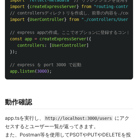
import
"
reflect-metadata
"
// リフレクションを使用する
import
{
createExpressServer
}
from
"
routing-controlle
// controllersディレクトリを作成し、前章の内容を./controlle
import
{
UserController
}
from
"
./controllers/UserCont
// express appの作成。ここでオプションに登録するコント
const
app
=
createExpressServer
({
controllers
:
[
UserController
]
});
// express を port 3000 で起動
app
.
listen
(
3000
);
動作確認
app.tsを実行し、
にアク
http://localhost:3000/users
セスするとユーザー一覧が返ってきます。
また、Postman等を使用してPSOTやPUTやDELETEを投