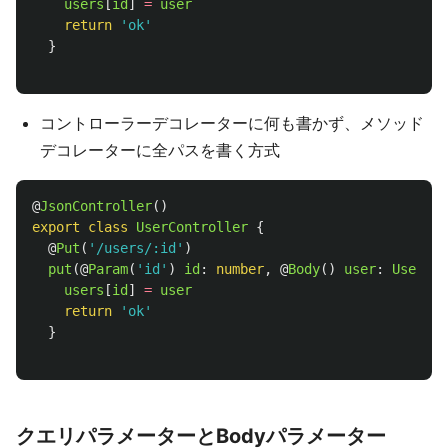
users
[
id
]
=
user
return
'
ok
'
}
コントローラーデコレーターに何も書かず、メソッド
デコレーターに全パスを書く方式
@
JsonController
()
export
class
UserController
{
@
Put
(
'
/users/:id
'
)
put
(@
Param
(
'
id
'
)
id
:
number
,
@
Body
()
user
:
User
)
{
users
[
id
]
=
user
return
'
ok
'
}
クエリパラメーターとBodyパラメーター