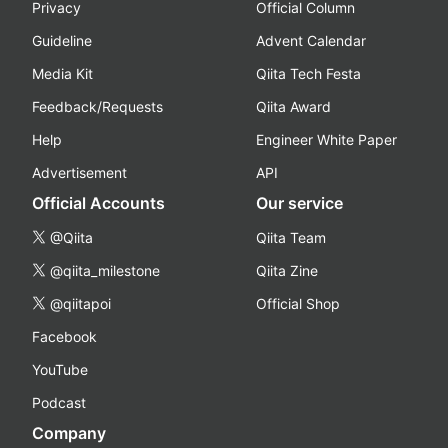
Privacy
Official Column
Guideline
Advent Calendar
Media Kit
Qiita Tech Festa
Feedback/Requests
Qiita Award
Help
Engineer White Paper
Advertisement
API
Official Accounts
Our service
@Qiita
Qiita Team
@qiita_milestone
Qiita Zine
@qiitapoi
Official Shop
Facebook
YouTube
Podcast
Company