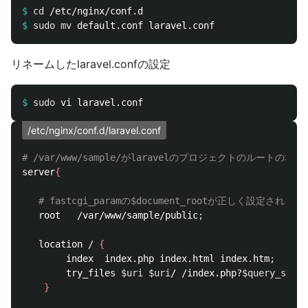
$
cd
$
sudo mv 
リネームしたlaravel.confの設定
$
sudo 
/etc/nginx/conf.d/laravel.conf
# /var/www/sample/がlaravelのプロジェクトのルートの場合
server
{
# fastcgi_paramの$document_rootが正しく設定され
   root   /var/www/sample/public
;
   location / 
{
        index  index.php index.html index.htm
;
        try_files 
$uri
$uri
/ /index.php?
$query_strin
}