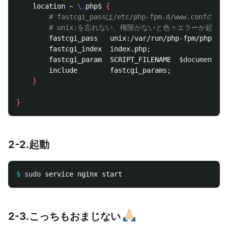
    location ~ 
\.
php
$ 
{
# fastcgi_passは/etc/php-fpm.d/www.conf
# unix:を忘れない、権限がないと色々エラーが起きる
        fastcgi_pass   unix:/var/run/php-fpm/php-fpm
        fastcgi_index  index.php
;
        fastcgi_param  SCRIPT_FILENAME  
$document_ro
        include        fastcgi_params
;
}
}
2-2.起動
$
sudo 
2-3.こっちもおまじない