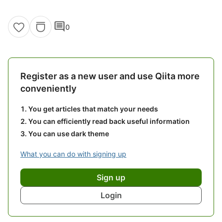
comment
0
Register as a new user and use Qiita more
conveniently
You get articles that match your needs
You can efficiently read back useful information
You can use dark theme
What you can do with signing up
Sign up
Login