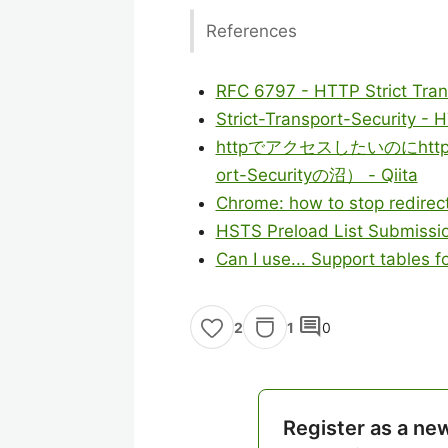
References
RFC 6797 - HTTP Strict Tran
Strict-Transport-Security -
httpでアクセスしたいのにhttp
ort-Securityの沼） - Qiita
Chrome: how to stop redirect 
HSTS Preload List Submissi
Can I use... Support tables 
comment
1
0
2
Register as a ne