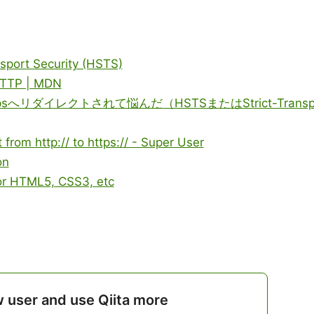
sport Security (HSTS)
 HTTP | MDN
sへリダイレクトされて悩んだ（HSTSまたはStrict-Trans
from http:// to https:// - Super User
on
for HTML5, CSS3, etc
w user and use Qiita more