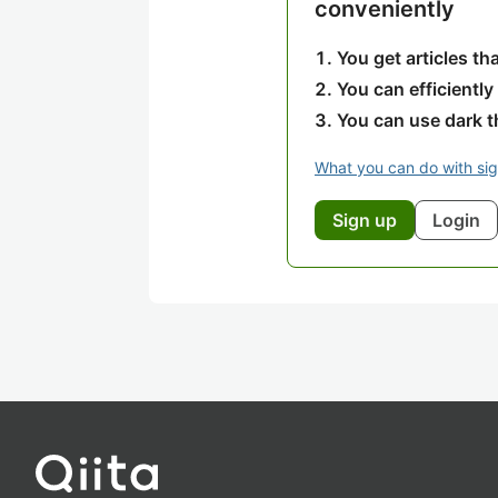
conveniently
You get articles t
You can efficiently
You can use dark 
What you can do with si
Sign up
Login