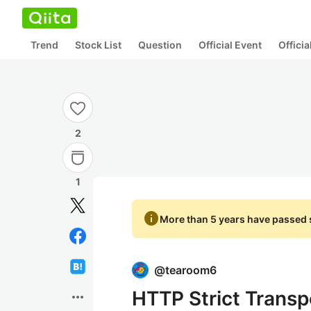
Trend
Stock List
Question
Official Event
Offici
2
1
info
More than 5 years have passed s
@
tearoom6
HTTP Strict Transp
more_horiz