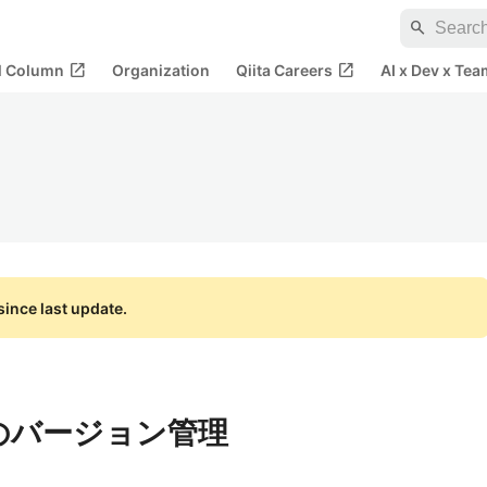
search
open_in_new
open_in_new
al Column
Organization
Qiita Careers
AI x Dev x Tea
ince last update.
a のバージョン管理