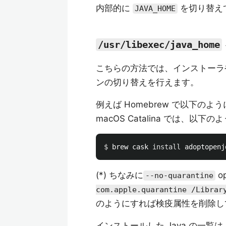
内部的に
を切り替え
JAVA_HOME
/usr/libexec/java_home
こちらの方法では、インストーラや 
ンの切り替えを行えます。
例えば Homebrew で以下のよう
macOS Catalina では、以下の
$ 
brew cask 
install 
adoptopenj
(*) ちなみに
o
--no-quarantine
com.apple.quarantine /Librar
のようにすれば検疫属性を削除し
インストールした Java の一