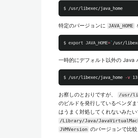
$ 
特定のバージョンに
JAVA_HOME
$ 
export 
JAVA_HOME
=
`
/usr/libex
一時的にデフォルト以外の Jav
$ 
/usr/libexec/java_home 
-v
 13
お察しのとおりですが、
/usr/l
のビルドを発行しているベンダまで
はうまく対処してくれないみたい
/Library/Java/JavaVirtualMac
のバージョンで比較
JVMVersion