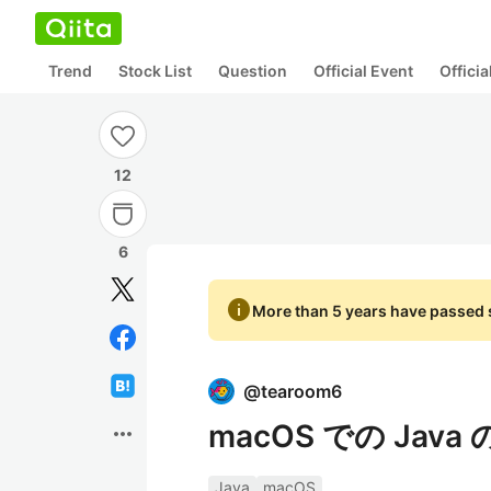
Trend
Stock List
Question
Official Event
Offici
12
6
info
More than 5 years have passed s
@
tearoom6
macOS での Jav
more_horiz
Java
macOS