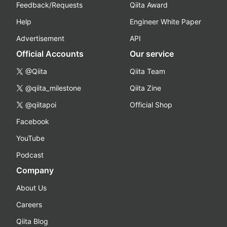
Feedback/Requests
Qiita Award
Help
Engineer White Paper
Advertisement
API
Official Accounts
Our service
@Qiita
Qiita Team
@qiita_milestone
Qiita Zine
@qiitapoi
Official Shop
Facebook
YouTube
Podcast
Company
About Us
Careers
Qiita Blog