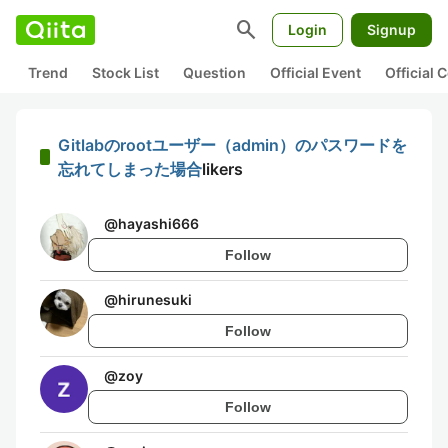
search
Login
Signup
Trend
Stock List
Question
Official Event
Official
Gitlabのrootユーザー（admin）のパスワードを
忘れてしまった場合
likers
@
hayashi666
Follow
@
hirunesuki
Follow
@
zoy
Follow