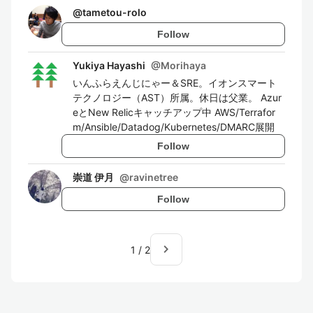
@
tametou-rolo
Follow
Yukiya Hayashi
@
Morihaya
いんふらえんじにゃー＆SRE。イオンスマート
テクノロジー（AST）所属。休日は父業。 Azur
eとNew Relicキャッチアップ中 AWS/Terrafor
m/Ansible/Datadog/Kubernetes/DMARC展開
Follow
崇道 伊月
@
ravinetree
Follow
navigate_next
1
/
2