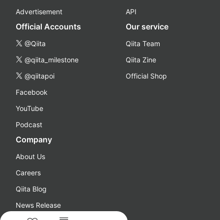
Advertisement
API
Official Accounts
Our service
@Qiita
Qiita Team
@qiita_milestone
Qiita Zine
@qiitapoi
Official Shop
Facebook
YouTube
Podcast
Company
About Us
Careers
Qiita Blog
News Release