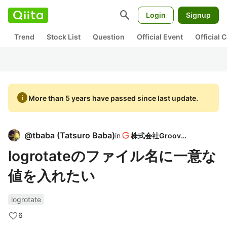
search
Login
Signup
Trend
Stock List
Question
Official Event
Official
info
More than 5 years have passed since last update.
@
tbaba
(
Tatsuro Baba
)
in
株式会社Grooves
logrotateのファイル名に一意な
値を入れたい
logrotate
6