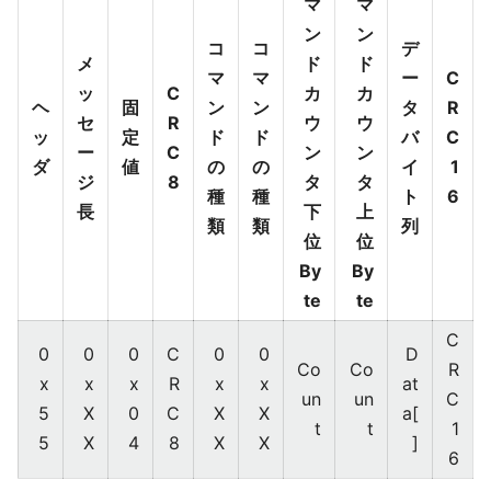
マ
マ
ン
ン
コ
コ
デ
メ
ド
ド
マ
マ
ー
C
ッ
C
カ
カ
ヘ
固
ン
ン
タ
R
セ
R
ウ
ウ
ッ
定
ド
ド
バ
C
ー
C
ン
ン
ダ
値
の
の
イ
1
ジ
8
タ
タ
種
種
ト
6
長
下
上
類
類
列
位
位
By
By
te
te
C
0
0
0
C
0
0
D
Co
Co
R
x
x
x
R
x
x
at
un
un
C
5
X
0
C
X
X
a[
t
t
1
5
X
4
8
X
X
]
6