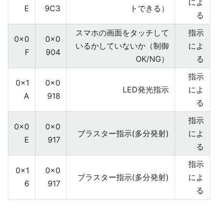
によ
E
9C3
トできる）
る
スマホの画面をタッチして
指示
0x0
0x0
いるかしていないか（制御
によ
F
904
OK/NG）
る
指示
0x1
0x0
LED発光指示
によ
A
918
る
指示
0x0
0x0
ブラスター指示(多分発射)
によ
E
917
る
指示
0x1
0x0
ブラスター指示(多分発射)
によ
6
917
る