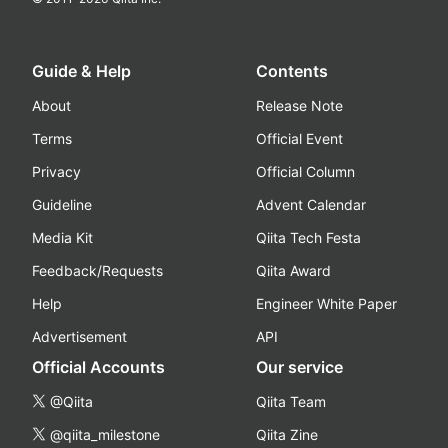
Guide & Help
Contents
About
Release Note
Terms
Official Event
Privacy
Official Column
Guideline
Advent Calendar
Media Kit
Qiita Tech Festa
Feedback/Requests
Qiita Award
Help
Engineer White Paper
Advertisement
API
Official Accounts
Our service
@Qiita
Qiita Team
@qiita_milestone
Qiita Zine