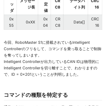
メッセー
CR
データバ
CRC
ッ
定
ジ長
C8
イト列
16
ダ
値
0x
0x
CR
CRC
0xXX
Data[]
55
04
C8
16
今回、RoboMaster S1に搭載されているIntelligent
Controllerのフリをして、コマンドを乗っ取ることで制御
を奪ってしまいます。
Intelligent Controllerが出力しているCAN IDは物理的に
Intelligent Controllerを切り離すことで、わかりますの
で、ID = 0x201ということが判明しました。
コマンドの種類を特定する