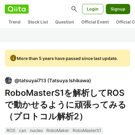
search
Login
Signup
Trend
Stock List
Question
Official Event
Official
info
More than 5 years have passed since last update.
@
tatsuyai713
(
Tatsuya Ishikawa
)
RoboMasterS1を解析してROS
で動かせるように頑張ってみる
（プロトコル解析2）
ROS
can
nucleo
RoboMaker
RoboMasterS1