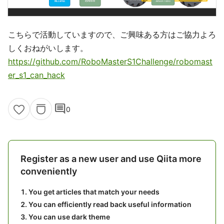
こちらで活動していますので、ご興味ある方はご協力よろ
しくおねがいします。
https://github.com/RoboMasterS1Challenge/robomast
er_s1_can_hack
comment
0
Register as a new user and use Qiita more
conveniently
You get articles that match your needs
You can efficiently read back useful information
You can use dark theme