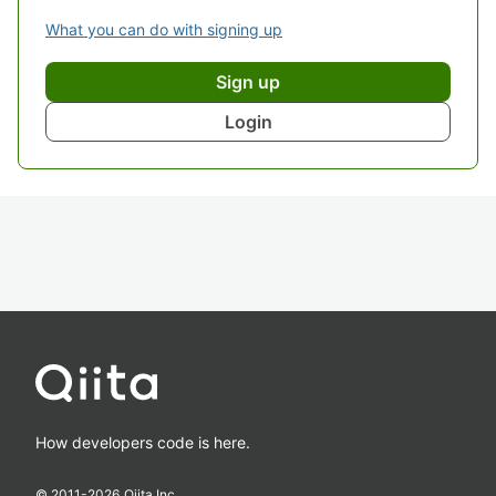
What you can do with signing up
Sign up
Login
How developers code is here.
© 2011-
2026
Qiita Inc.