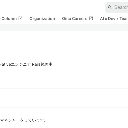
search
open_in_new
open_in_new
al Column
Organization
Qiita Careers
AI x Dev x Tea
Nativeエンジニア Rails勉強中
マネジャーをしています。