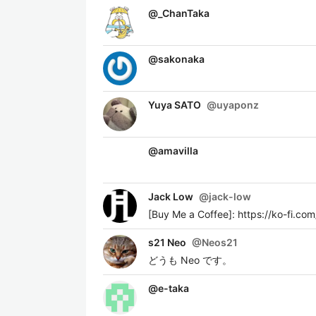
@
_ChanTaka
@
sakonaka
Yuya SATO
@
uyaponz
@
amavilla
Jack Low
@
jack-low
[Buy Me a Coffee]: https://ko-fi.
s21 Neo
@
Neos21
どうも Neo です。
@
e-taka