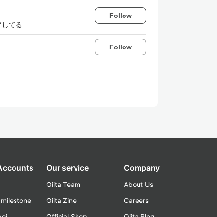
Follow
アしてる
Follow
 Accounts
Our service
Company
Qiita Team
About Us
_milestone
Qiita Zine
Careers
poi
Official Shop
Qiita Blog