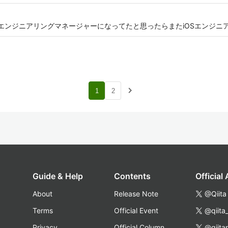
かエンジニアリングマネージャーになってたと思ったらまたiOSエンジニ
navigate_next
1
2
Guide & Help
Contents
Official
About
Release Note
@Qiita
Terms
Official Event
@qiita
Privacy
Official Column
@qiita