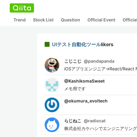
Trend
Stock List
Question
Official Event
Offici
UIテスト自動化ツール
likers
こじこじ
@
pandapanda
iOSアプリエンジニア→React/React 
@
KashikomaSweet
メモ用です
@
okumura_evoltech
らじねこ
@
radiocat
株式会社カケハシでエンジニアリング