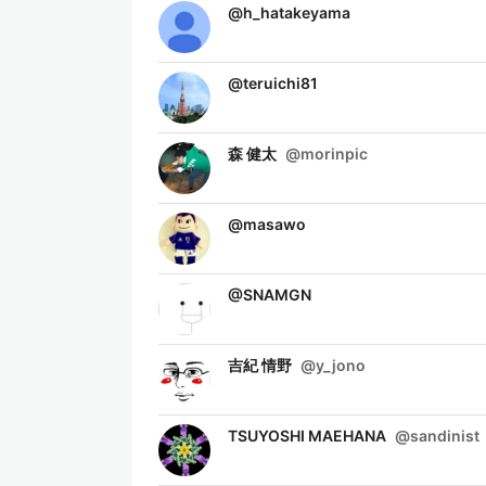
@
h_hatakeyama
@
teruichi81
森 健太
@
morinpic
@
masawo
@
SNAMGN
吉紀 情野
@
y_jono
TSUYOSHI MAEHANA
@
sandinist