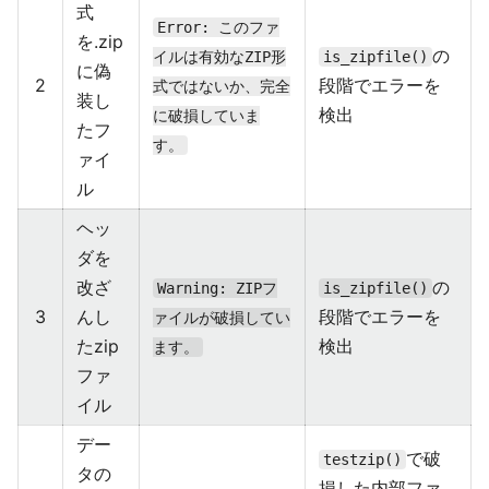
式
Error: このファ
を.zip
の
イルは有効なZIP形
is_zipfile()
に偽
2
段階でエラーを
式ではないか、完全
装し
検出
に破損していま
たフ
す。
ァイ
ル
ヘッ
ダを
改ざ
の
Warning: ZIPフ
is_zipfile()
3
んし
段階でエラーを
ァイルが破損してい
たzip
検出
ます。
ファ
イル
デー
で破
testzip()
タの
損した内部ファ