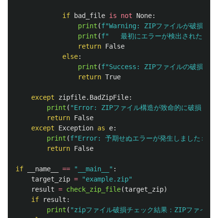
if
bad_file
is
not
None
:
print
(
f
"
Warning: ZIPファイルが破損し
print
(
f
"
   最初にエラーが検出された内部
return
False
else
:
print
(
f
"
Success: ZIPファイルの破損
return
True
except
zipfile
.
BadZipFile
:
print
(
"
Error: ZIPファイル構造が致命的に破損し
return
False
except
Exception
as
e
:
print
(
f
"
Error: 予期せぬエラーが発生しました: 
{
e
return
False
if
__name__
==
"
__main__
"
:
target_zip
=
"
example.zip
"
result
=
check_zip_file
(
target_zip
)
if
result
:
print
(
"
zipファイル破損チェック結果：ZIPファイル