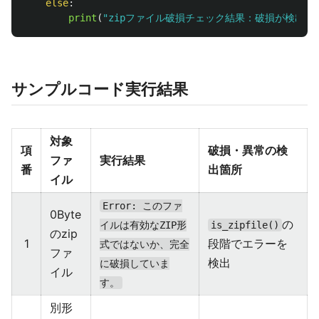
else
:
print
(
"
zipファイル破損チェック結果：破損が検出さ
サンプルコード実行結果
対象
項
破損・異常の検
ファ
実行結果
番
出箇所
イル
Error: このファ
0Byte
の
イルは有効なZIP形
is_zipfile()
のzip
1
段階でエラーを
式ではないか、完全
ファ
検出
に破損していま
イル
す。
別形