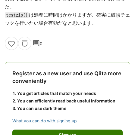
た。
は処理に時間はかかりますが、確実に破損チェ
testzip()
ックを行いたい場合有効だなと思います。
comment
0
Register as a new user and use Qiita more
conveniently
You get articles that match your needs
You can efficiently read back useful information
You can use dark theme
What you can do with signing up