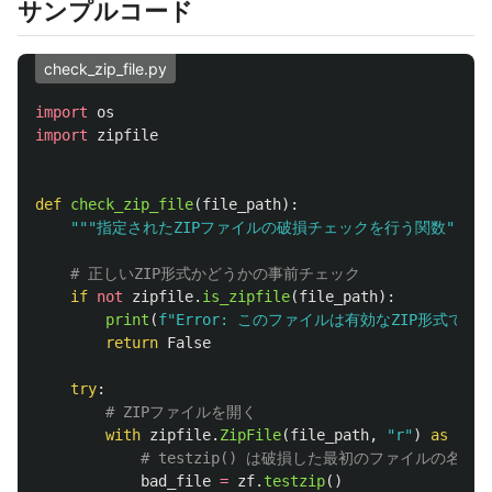
サンプルコード
check_zip_file.py
import
os
import
zipfile
def
check_zip_file
(
file_path
):
"""
指定されたZIPファイルの破損チェックを行う関数
"""
if
not
zipfile
.
is_zipfile
(
file_path
):
print
(
f
"
Error: このファイルは有効なZIP形式で
return
False
try
:
with
zipfile
.
ZipFile
(
file_path
,
"
r
"
)
as
zf
:
bad_file
=
zf
.
testzip
()