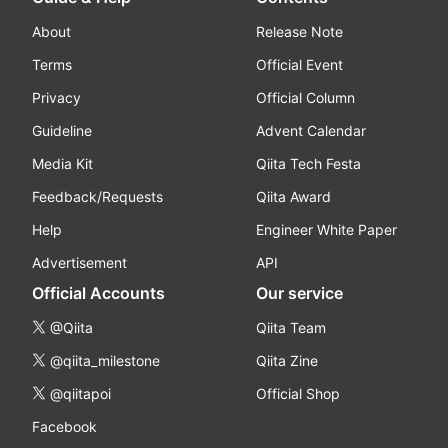
About
Release Note
Terms
Official Event
Privacy
Official Column
Guideline
Advent Calendar
Media Kit
Qiita Tech Festa
Feedback/Requests
Qiita Award
Help
Engineer White Paper
Advertisement
API
Official Accounts
Our service
@Qiita
Qiita Team
@qiita_milestone
Qiita Zine
@qiitapoi
Official Shop
Facebook