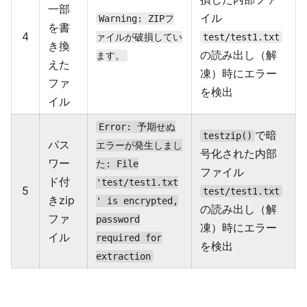
一部
イル
Warning: ZIPフ
を書
4
ァイルが破損してい
test/test1.txt
き換
の読み出し（解
ます。
えた
凍）時にエラー
ファ
を検出
イル
Error: 予期せぬ
で暗
testzip()
パス
エラーが発生しまし
号化された内部
ワー
た: File
ファイル
ド付
'test/test1.txt
5
test/test1.txt
きzip
' is encrypted,
の読み出し（解
ファ
password
凍）時にエラー
イル
required for
を検出
extraction