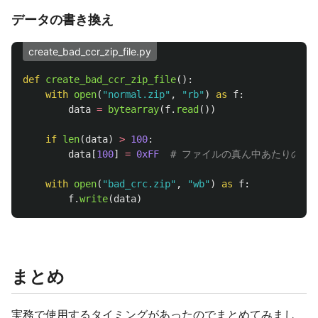
データの書き換え
create_bad_ccr_zip_file.py
def
create_bad_ccr_zip_file
():
with
open
(
"
normal.zip
"
,
"
rb
"
)
as
f
:
data
=
bytearray
(
f
.
read
())
if
len
(
data
)
>
100
:
data
[
100
]
=
0xFF
with
open
(
"
bad_crc.zip
"
,
"
wb
"
)
as
f
:
f
.
write
(
data
)
まとめ
実務で使用するタイミングがあったのでまとめてみまし