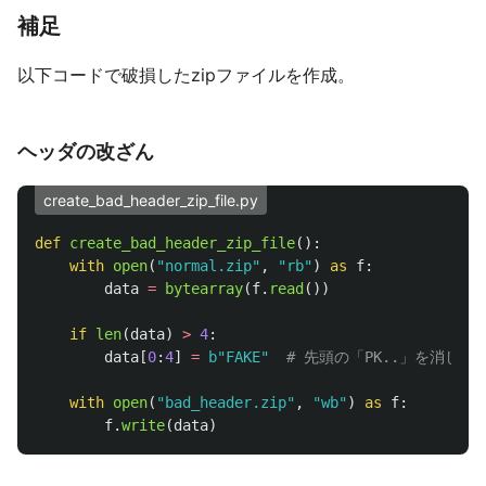
補足
以下コードで破損したzipファイルを作成。
ヘッダの改ざん
create_bad_header_zip_file.py
def
create_bad_header_zip_file
():
with
open
(
"
normal.zip
"
,
"
rb
"
)
as
f
:
data
=
bytearray
(
f
.
read
())
if
len
(
data
)
>
4
:
data
[
0
:
4
]
=
b
"
FAKE
"
with
open
(
"
bad_header.zip
"
,
"
wb
"
)
as
f
:
f
.
write
(
data
)