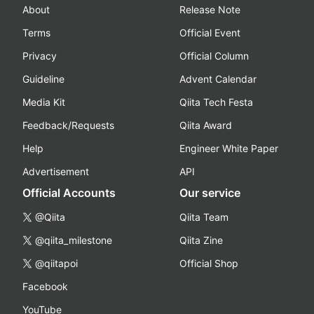
About
Release Note
Terms
Official Event
Privacy
Official Column
Guideline
Advent Calendar
Media Kit
Qiita Tech Festa
Feedback/Requests
Qiita Award
Help
Engineer White Paper
Advertisement
API
Official Accounts
Our service
@Qiita
Qiita Team
@qiita_milestone
Qiita Zine
@qiitapoi
Official Shop
Facebook
YouTube