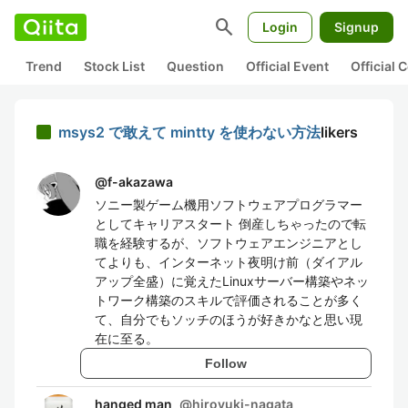
search
Login
Signup
Trend
Stock List
Question
Official Event
Official
msys2 で敢えて mintty を使わない方法
likers
@
f-akazawa
ソニー製ゲーム機用ソフトウェアプログラマー
としてキャリアスタート 倒産しちゃったので転
職を経験するが、ソフトウェアエンジニアとし
てよりも、インターネット夜明け前（ダイアル
アップ全盛）に覚えたLinuxサーバー構築やネッ
トワーク構築のスキルで評価されることが多く
て、自分でもソッチのほうが好きかなと思い現
在に至る。
Follow
hanged man
@
hiroyuki-nagata