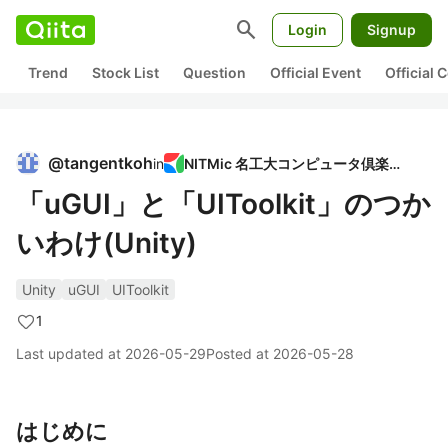
search
Login
Signup
Trend
Stock List
Question
Official Event
Official
@
tangentkoh
in
NITMic 名工大コンピュータ倶楽部
「uGUI」と「UIToolkit」のつか
いわけ(Unity)
Unity
uGUI
UIToolkit
1
Last updated at
2026-05-29
Posted at
2026-05-28
はじめに