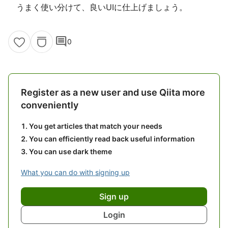
うまく使い分けて、良いUIに仕上げましょう。
comment
0
Register as a new user and use Qiita more
conveniently
You get articles that match your needs
You can efficiently read back useful information
You can use dark theme
What you can do with signing up
Sign up
Login