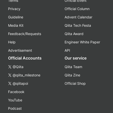
Terms
Official Event
Privacy
Official Column
Guideline
Advent Calendar
Media Kit
Qiita Tech Festa
Feedback/Requests
Qiita Award
Help
Engineer White Paper
Advertisement
API
Official Accounts
Our service
@Qiita
Qiita Team
@qiita_milestone
Qiita Zine
@qiitapoi
Official Shop
Facebook
YouTube
Podcast