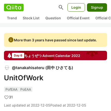
search
Login
Signup
Trend
Stock List
Question
Official Event
Official
info
More than 3 years have passed since last update.
ちょうぜつ
Advent Calendar
2022
Day 6
@
tanakahisateru
(
田中 ひさてる
)
UnitOfWork
PofEAA
PoEAA
31
Last updated at
2022-12-05
Posted at
2022-12-05