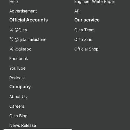
Help
Engineer White Paper
Advertisement
API
Official Accounts
Our service
@Qiita
Qiita Team
@qiita_milestone
Qiita Zine
@qiitapoi
Official Shop
Facebook
YouTube
Podcast
Company
About Us
Careers
Qiita Blog
News Release