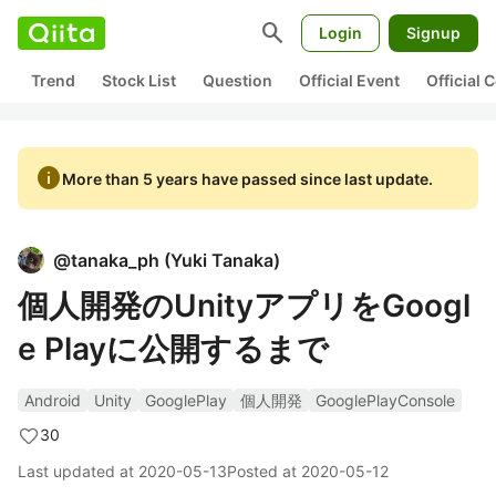
search
Login
Signup
Trend
Stock List
Question
Official Event
Official
info
More than 5 years have passed since last update.
@
tanaka_ph
(
Yuki Tanaka
)
個人開発のUnityアプリをGoogl
e Playに公開するまで
Android
Unity
GooglePlay
個人開発
GooglePlayConsole
30
Last updated at
2020-05-13
Posted at
2020-05-12