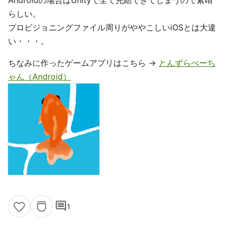
Androidの場合はUnityで全て完結できてしまうので素晴
らしい。
プロビジョニングファイル周りがややこしいiOSとは大違
い・・・。
ちなみに作ったゲームアプリはこちら ->
とんずらぺーち
ゃん（Android）
comment
1