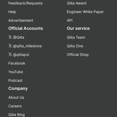
Feedback/Requests
Qiita Award
Help
Engineer White Paper
Advertisement
API
Official Accounts
Our service
@Qiita
Qiita Team
@qiita_milestone
Qiita Zine
@qiitapoi
Official Shop
Facebook
YouTube
Podcast
Company
About Us
Careers
Qiita Blog