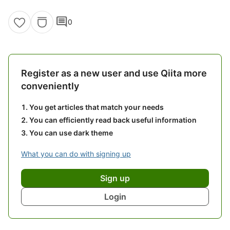
comment
0
Register as a new user and use Qiita more
conveniently
You get articles that match your needs
You can efficiently read back useful information
You can use dark theme
What you can do with signing up
Sign up
Login