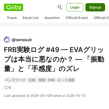
search
Login
Signup
Trend
Stock List
Question
Official Event
Official
@
tamasub
FRB実験ログ #49 — EVAグリッ
プは本当に悪なのか？ — 「振動
量」と「手感度」のズレ
ベンチマーク
比較
実験
FRB
ロッド感度
0
Last updated at
2026-05-10
Posted at
2026-05-10