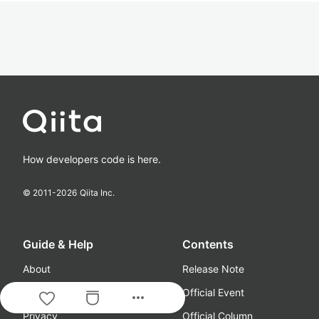
How developers code is here.
© 2011-
2026
Qiita Inc.
Guide & Help
Contents
About
Release Note
Terms
Official Event
more_horiz
Privacy
Official Column