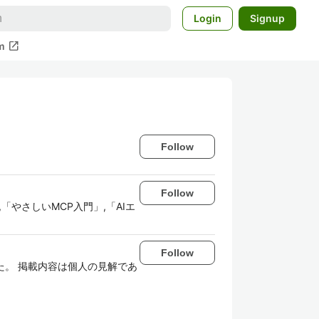
Login
Signup
open_in_new
m
Follow
Follow
リ開発入門」,「やさしいMCP入門」,「AIエ
Follow
出いただきました。 掲載内容は個人の見解であ