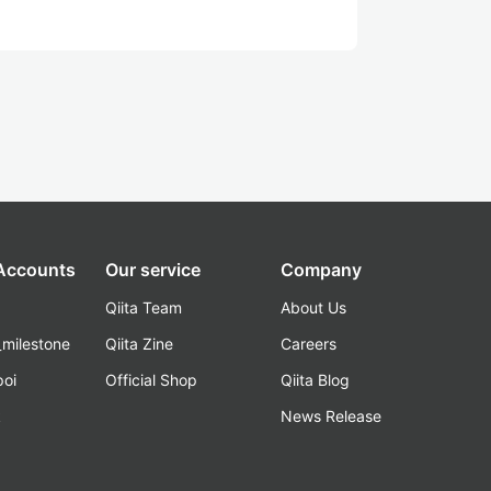
 Accounts
Our service
Company
Qiita Team
About Us
_milestone
Qiita Zine
Careers
poi
Official Shop
Qiita Blog
k
News Release