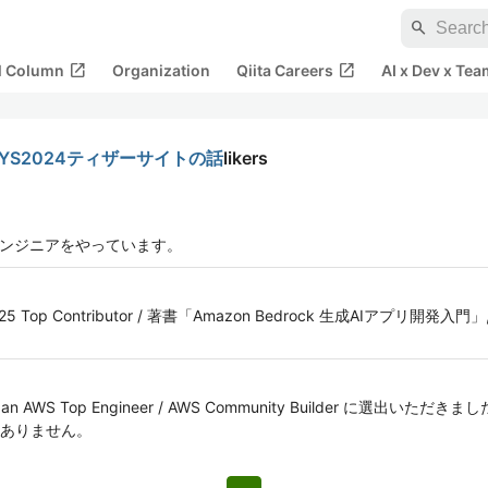
search
open_in_new
open_in_new
al Column
Organization
Qiita Careers
AI x Dev x Tea
YS2024ティザーサイトの話
likers
エンジニアをやっています。
iita 2025 Top Contributor / 著書「Amazon Bedrock 生成AIアプ
 Japan AWS Top Engineer / AWS Community Builder に選
ありません。