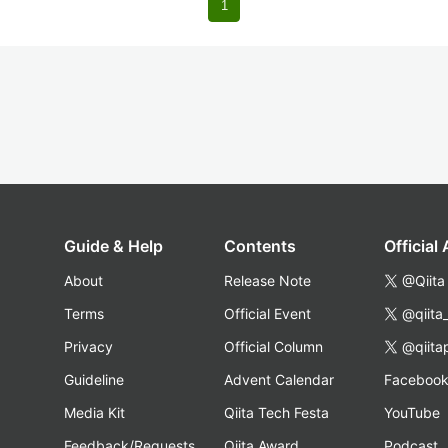
1
Guide & Help
Contents
Official
About
Release Note
@Qiita
Terms
Official Event
@qiita
Privacy
Official Column
@qiita
Guideline
Advent Calendar
Faceboo
Media Kit
Qiita Tech Festa
YouTube
Feedback/Requests
Qiita Award
Podcast