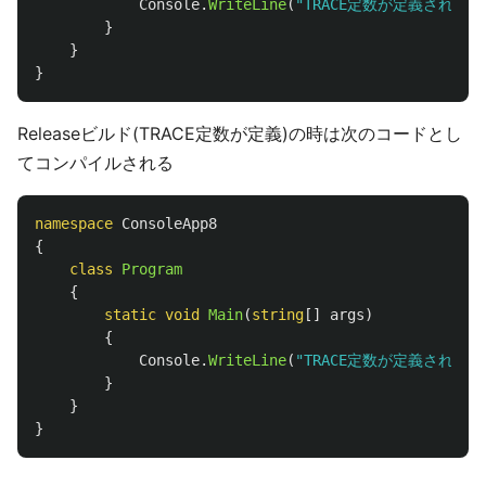
Console
.
WriteLine
(
"TRACE定数が定義されてい
}
}
}
Releaseビルド(TRACE定数が定義)の時は次のコードとし
てコンパイルされる
namespace
ConsoleApp8
{
class
Program
{
static
void
Main
(
string
[]
args
)
{
Console
.
WriteLine
(
"TRACE定数が定義されてい
}
}
}