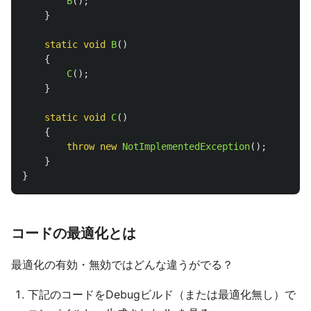
B
();
}
static
void
B
()
{
C
();
}
static
void
C
()
{
throw
new
NotImplementedException
();
}
}
コードの最適化とは
最適化の有効・無効ではどんな違うがでる？
下記のコードをDebugビルド（または最適化無し）で