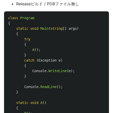
Releaseビルド / PDBファイル無し
class
Program
{
static
void
Main
(
string
[]
args
)
{
try
{
A
();
}
catch
(
Exception
e
)
{
Console
.
WriteLine
(
e
);
}
Console
.
ReadLine
();
}
static
void
A
()
{