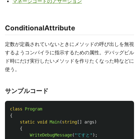
マネージコードのアサーション
ConditionalAttribute
定数が定義されていないときにメソッドの呼び出しを無視
するようコンパイラに指示するための属性。デバッグビル
ド時にだけ実行したいメソッドを作りたくなった時などに
使う。
サンプルコード
class
Program
{
static
void
Main
(
string
[]
args
)
{
WriteDebugMessage
(
"てすと"
);