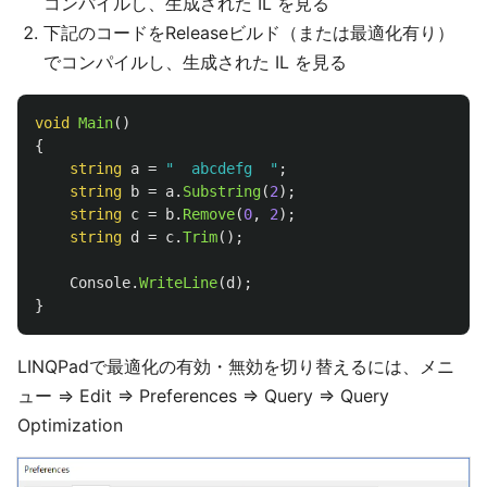
コンパイルし、生成された IL を見る
下記のコードをReleaseビルド（または最適化有り）
でコンパイルし、生成された IL を見る
void
Main
()
{
string
a
=
"  abcdefg  "
;
string
b
=
a
.
Substring
(
2
);
string
c
=
b
.
Remove
(
0
,
2
);
string
d
=
c
.
Trim
();
Console
.
WriteLine
(
d
);
}
LINQPadで最適化の有効・無効を切り替えるには、メニ
ュー ⇒ Edit ⇒ Preferences ⇒ Query ⇒ Query
Optimization