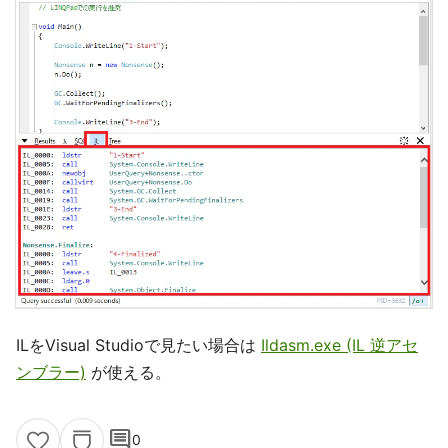
ILをVisual Studioで見たい場合は
Ildasm.exe (IL 逆アセ
ンブラー)
が使える。
comment
0