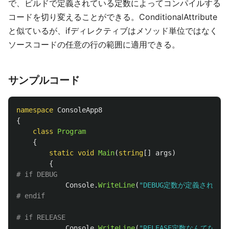
で、ビルドで定義されている定数によってコンパイルする
コードを切り変えることができる。ConditionalAttribute
と似ているが、ifディレクティブはメソッド単位ではなく
ソースコードの任意の行の範囲に適用できる。
サンプルコード
namespace
ConsoleApp8
{
class
Program
{
static
void
Main
(
string
[]
args
)
{
Console
.
WriteLine
(
"DEBUG定数が定義されてい
Console
.
WriteLine
(
"RELEASE定数なんてないよ