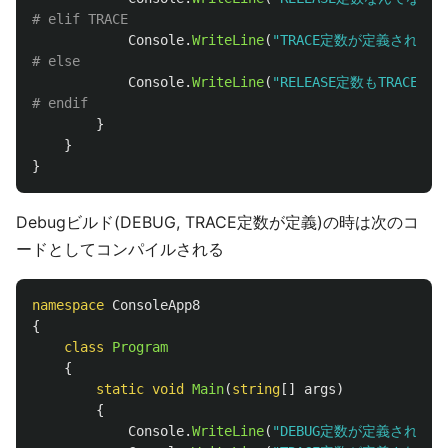
Console
.
WriteLine
(
"TRACE定数が定義されてい
Console
.
WriteLine
(
"RELEASE定数もTRACE
}
}
}
Debugビルド(DEBUG, TRACE定数が定義)の時は次のコ
ードとしてコンパイルされる
namespace
ConsoleApp8
{
class
Program
{
static
void
Main
(
string
[]
args
)
{
Console
.
WriteLine
(
"DEBUG定数が定義されてい