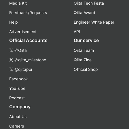
Media Kit
Qiita Tech Festa
Feedback/Requests
Qiita Award
Help
Engineer White Paper
Advertisement
API
Official Accounts
Our service
@Qiita
Qiita Team
@qiita_milestone
Qiita Zine
@qiitapoi
Official Shop
Facebook
YouTube
Podcast
Company
About Us
Careers