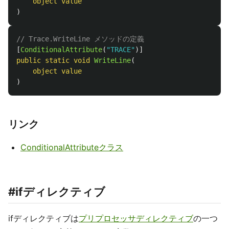
object
value
)
// Trace.WriteLine メソッドの定義
[
ConditionalAttribute
(
"TRACE"
)]
public
static
void
WriteLine
(
object
value
)
リンク
ConditionalAttributeクラス
#ifディレクティブ
ifディレクティブは
プリプロセッサディレクティブ
の一つ