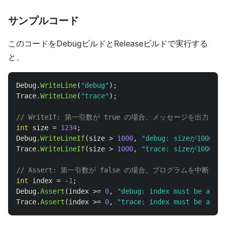
サンプルコード
このコードをDebugビルドとReleaseビルドで実行する
と、
Debug
.
WriteLine
(
"debug"
);
Trace
.
WriteLine
(
"trace"
);
// WriteIf: 第一引数が true の場合、メッセージを出力
int
size
=
1234
;
Debug
.
WriteLineIf
(
size
>
1000
,
"debug: sizeが1000
Trace
.
WriteLineIf
(
size
>
1000
,
"trace: sizeが1000
// Assert: 第一引数が false の場合、プログラムを中断
int
index
=
-
1
;
Debug
.
Assert
(
index
>=
0
,
"debug: index must be a pos
Trace
.
Assert
(
index
>=
0
,
"trace: index must be a pos