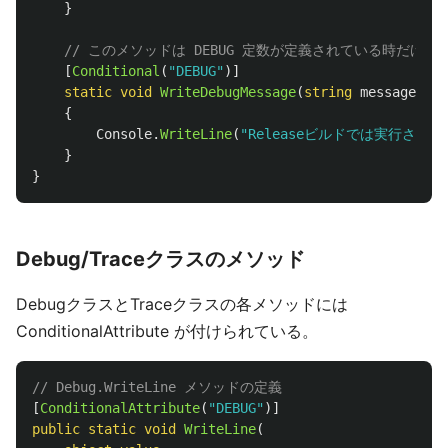
}
// このメソッドは DEBUG 定数が定義されている時だけ実
[
Conditional
(
"DEBUG"
)]
static
void
WriteDebugMessage
(
string
message
)
{
Console
.
WriteLine
(
"Releaseビルドでは実行されな
}
}
Debug/Traceクラスのメソッド
DebugクラスとTraceクラスの各メソッドには
ConditionalAttribute が付けられている。
// Debug.WriteLine メソッドの定義
[
ConditionalAttribute
(
"DEBUG"
)]
public
static
void
WriteLine
(