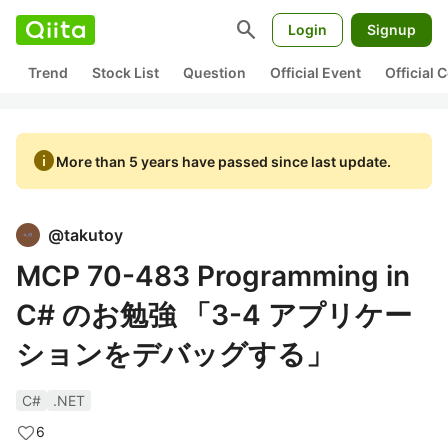
search
Login
Signup
Trend
Stock List
Question
Official Event
Official
info
More than 5 years have passed since last update.
@
takutoy
MCP 70-483 Programming in
C# のお勉強 「3-4 アプリケー
ションをデバッグする」
C#
.NET
6