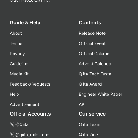
© 2011-
2026
Qiita Inc.
Guide & Help
Contents
About
Release Note
Terms
Official Event
Privacy
Official Column
Guideline
Advent Calendar
Media Kit
Qiita Tech Festa
Feedback/Requests
Qiita Award
Help
Engineer White Paper
Advertisement
API
Official Accounts
Our service
@Qiita
Qiita Team
@qiita_milestone
Qiita Zine