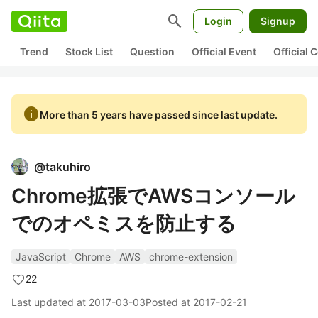
search
Login
Signup
Trend
Stock List
Question
Official Event
Official
info
More than 5 years have passed since last update.
@
takuhiro
Chrome拡張でAWSコンソール
でのオペミスを防止する
JavaScript
Chrome
AWS
chrome-extension
22
Last updated at
2017-03-03
Posted at
2017-02-21