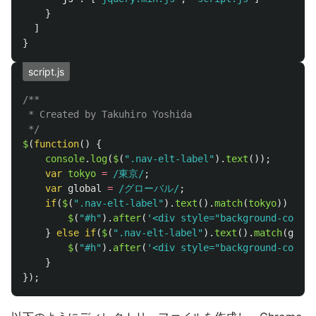
}
]
}
script.js
/**

 * Created by Takuhiro Yoshida

 */
$
(
function
()
{
console
.
log
(
$
(
"
.nav-elt-label
"
).
text
());
var
tokyo
=
/東京/
;
var
global
=
/グローバル/
;
if
(
$
(
"
.nav-elt-label
"
).
text
().
match
(
tokyo
))
{
$
(
"
#h
"
).
after
(
'
<div style="background
}
else
if
(
$
(
"
.nav-elt-label
"
).
text
().
match
(
globa
$
(
"
#h
"
).
after
(
'
<div style="backgroun
}
});