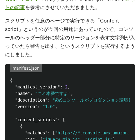
らの記事
を参考にさせていただきました。
スクリプトを任意のページで実行できる「Content
script」というのが今回の用途にあっていたので、コンソ
ールのヘッダー部分に特定のリージョンを表す文字列が入
っていたら警告を出す、というスクリプトを実行するよう
にしました。
manifest.json
{
"manifest_version"
:
2
,
"name"
:
"これ本番ですよ"
,
"description"
:
"AWSコンソールがプロダクション環境(東
"version"
:
"1.0"
,
"content_scripts"
:
[
{
"matches"
:
[
"https://*.console.aws.amazon.com/
"js"
:
[
"jquery.min.js"
,
"script.js"
]