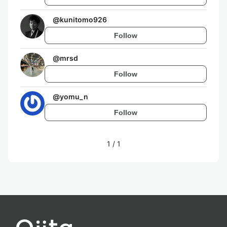
@
kunitomo926
Follow
@
mrsd
Follow
@
yomu_n
Follow
1
/
1