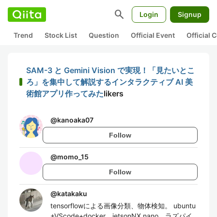
search
Login
Signup
Trend
Stock List
Question
Official Event
Official
SAM-3 と Gemini Vision で実現！「見たいとこ
ろ」を集中して解説するインタラクティブ AI 美
術館アプリ作ってみた
likers
@
kanoaka07
Follow
@
momo_15
Follow
@
katakaku
tensorflowによる画像分類、物体検知。 ubuntu
+VScode+docker、jetsonNX nano、ラズパイ