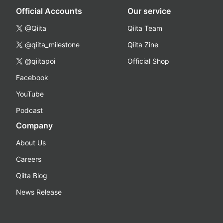
Official Accounts
Our service
@Qiita
Qiita Team
@qiita_milestone
Qiita Zine
@qiitapoi
Official Shop
Facebook
YouTube
Podcast
Company
About Us
Careers
Qiita Blog
News Release