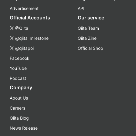
Advertisement
API
Official Accounts
Our service
@Qiita
Qiita Team
@qiita_milestone
Qiita Zine
@qiitapoi
Official Shop
Facebook
YouTube
Podcast
Company
About Us
Careers
Qiita Blog
News Release