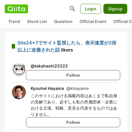
search
Login
Signup
Trend
Stock List
Question
Official Event
Official
Site24x7でサイト監視したら、表示速度が2倍
以上に改善された話
likers
@
takahashi22222
Follow
Kyouhei Hayama
@
khayama
このサイトにおける掲載内容はあくまで私自身
の見解であり、必ずしも私の所属団体・企業に
おける立場、戦略、意見を代表するものではあ
りません。
Follow