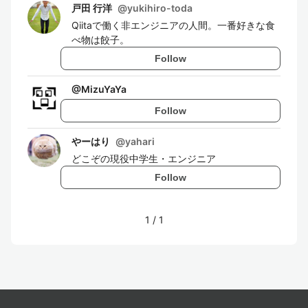
戸田 行洋
@
yukihiro-toda
Qiitaで働く非エンジニアの人間。一番好きな食
べ物は餃子。
Follow
@
MizuYaYa
Follow
やーはり
@
yahari
どこぞの現役中学生・エンジニア
Follow
1
/
1