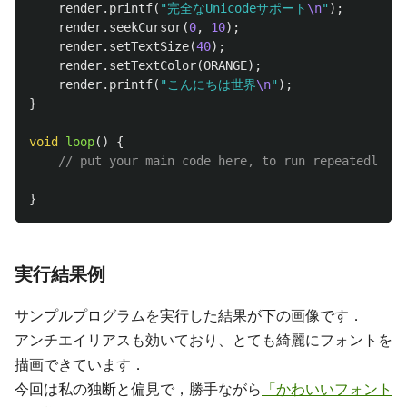
render
.
printf
(
"完全なUnicodeサポート
\n
"
);
render
.
seekCursor
(
0
,
10
);
render
.
setTextSize
(
40
);
render
.
setTextColor
(
ORANGE
);
render
.
printf
(
"こんにちは世界
\n
"
);
}
void
loop
()
{
// put your main code here, to run repeatedly:
}
実行結果例
サンプルプログラムを実行した結果が下の画像です．
アンチエイリアスも効いており、とても綺麗にフォントを
描画できています．
今回は私の独断と偏見で，勝手ながら
「かわいいフォント