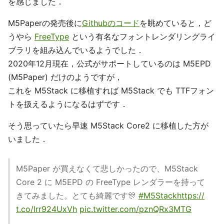
を感じました．
M5Paperの発売後に
Githubのコード
を眺めていると，ど
うやら
FreeType
という有名なフォントレンダリングライ
ブラリを組み込んでいるようでした．
2020年12月現在，公式がサポートしているのは M5EPD
(M5Paper) だけのようですが，
これを M5Stack に移植すれば M5Stack でも TTFフォン
トを扱えるようになるはずです．
そう思っていたら早速 M5Stack Core2 に移植した方が
いました．
M5Paper が買えなくて悲しかったので、M5Stack
Core 2 に M5EPD の FreeType レンダラーを持って
きてみました。とても綺麗です🎊
#M5Stack
https://
t.co/Irr924UxVh
pic.twitter.com/pznQRx3MTG