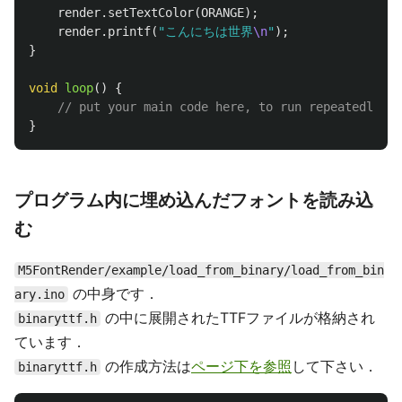
render
.
setTextColor
(
ORANGE
);
render
.
printf
(
"こんにちは世界
\n
"
);
}
void
loop
()
{
// put your main code here, to run repeatedly:
}
プログラム内に埋め込んだフォントを読み込
む
M5FontRender/example/load_from_binary/load_from_bin
の中身です．
ary.ino
の中に展開されたTTFファイルが格納され
binaryttf.h
ています．
の作成方法は
ページ下を参照
して下さい．
binaryttf.h