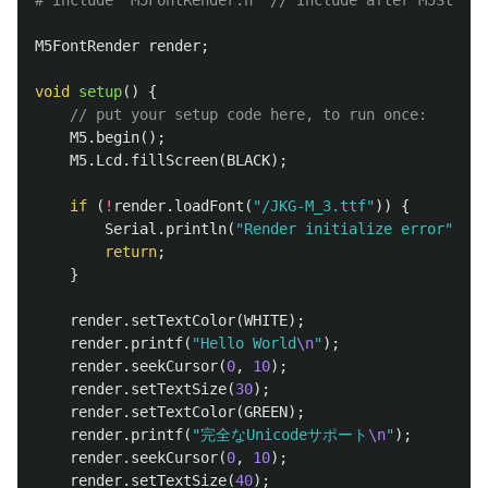
M5FontRender
render
;
void
setup
()
{
// put your setup code here, to run once:
M5
.
begin
();
M5
.
Lcd
.
fillScreen
(
BLACK
);
if
(
!
render
.
loadFont
(
"/JKG-M_3.ttf"
))
{
Serial
.
println
(
"Render initialize error"
);
return
;
}
render
.
setTextColor
(
WHITE
);
render
.
printf
(
"Hello World
\n
"
);
render
.
seekCursor
(
0
,
10
);
render
.
setTextSize
(
30
);
render
.
setTextColor
(
GREEN
);
render
.
printf
(
"完全なUnicodeサポート
\n
"
);
render
.
seekCursor
(
0
,
10
);
render
.
setTextSize
(
40
);