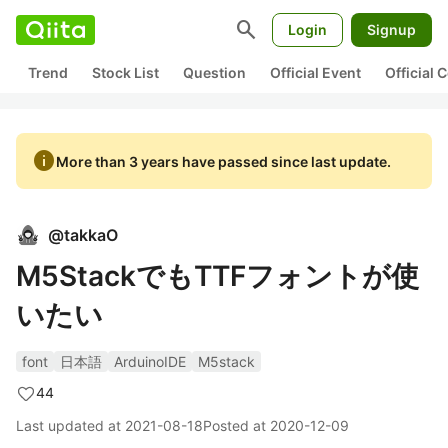
search
Login
Signup
Trend
Stock List
Question
Official Event
Official
info
More than 3 years have passed since last update.
@
takkaO
M5StackでもTTFフォントが使
いたい
font
日本語
ArduinoIDE
M5stack
44
Last updated at
2021-08-18
Posted at
2020-12-09