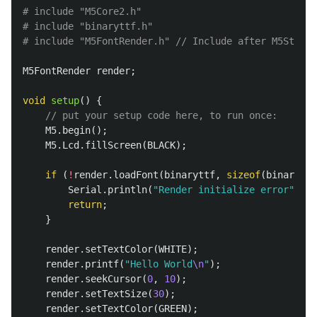
# include "M5Core2.h"

# include "binaryttf.h"

M5FontRender
render
;
void
setup
()
{
// put your setup code here, to run once:
M5
.
begin
();
M5
.
Lcd
.
fillScreen
(
BLACK
);
if
(
!
render
.
loadFont
(
binaryttf
,
sizeof
(
binaryttf
Serial
.
println
(
"Render initialize error"
);
return
;
}
render
.
setTextColor
(
WHITE
);
render
.
printf
(
"Hello World
\n
"
);
render
.
seekCursor
(
0
,
10
);
render
.
setTextSize
(
30
);
render
.
setTextColor
(
GREEN
);