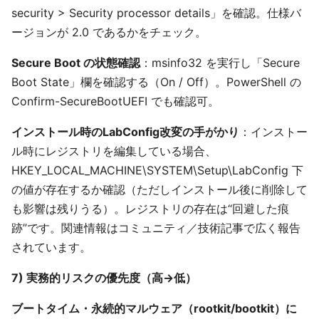
security > Security processor details」を確認。仕様バ
ージョンが 2.0 であるかをチェック。
Secure Boot の状態確認
：msinfo32 を実行し「Secure
Boot State」欄を確認する（On / Off）。PowerShell の
Confirm-SecureBootUEFI でも確認可。
インストール時のLabConfig改変の手がかり
：インストー
ル時にレジストリを編集している場合、
HKEY_LOCAL_MACHINE\SYSTEM\Setup\LabConfig 下
の値が存在するか確認（ただしインストール後に削除して
も影響は残りうる）。レジストリの存在は“回避した痕
跡”です。関連情報はコミュニティ／技術記事で広く報告
されています。
7) 実務的リスクの優先度（高→低）
ブートタイム・永続的マルウェア（rootkit/bootkit）に