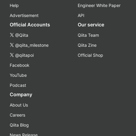
Help
Engineer White Paper
Advertisement
API
Official Accounts
Our service
@Qiita
Qiita Team
@qiita_milestone
Qiita Zine
@qiitapoi
Official Shop
Facebook
YouTube
Podcast
Company
About Us
Careers
Qiita Blog
News Release