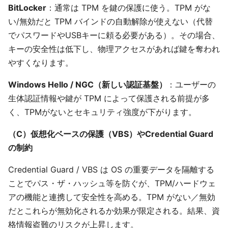
BitLocker
：通常は TPM を鍵の保護に使う。TPM がな
い/無効だと TPM バインドの自動解除が使えない（代替
でパスワードやUSBキーに頼る必要がある）。その場合、
キーの安全性は低下し、物理アクセスがあれば鍵を奪われ
やすくなります。
Windows Hello / NGC（新しい認証基盤）
：ユーザーの
生体認証情報や鍵が TPM によって保護される前提が多
く、TPMがないとセキュリティ強度が下がります。
（C）仮想化ベースの保護（VBS）やCredential Guard
の制約
Credential Guard / VBS は OS の重要データを隔離する
ことでパス・ザ・ハッシュ等を防ぐが、TPM/ハードウェ
アの機能と連携して安全性を高める。TPM がない／無効
だとこれらが無効化されるか効果が限定される。結果、資
格情報盗難のリスクが上昇します。