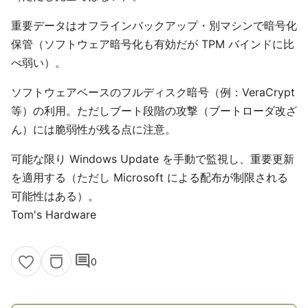
重要データはオフラインバックアップ・別マシンで暗号化
保管（ソフトウェア暗号化も有効だが TPM バインドに比
べ弱い）。
ソフトウェアベースのフルディスク暗号（例：VeraCrypt
等）の利用。ただしブート段階の攻撃（ブートローダ改ざ
ん）には脆弱性が残る点に注意。
可能な限り Windows Update を手動で監視し、重要更新
を適用する（ただし Microsoft による配布が制限される
可能性はある）。
Tom's Hardware
comment
0