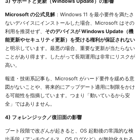
3) サポートと更新（Windows Update）の影響
Microsoft の公式見解
：Windows 11 を最小要件を満たさ
ないデバイスにインストールした場合、Microsoft はその
利用を推奨せず、
そのデバイスが Windows Update（機
能更新やセキュリティ更新）を受ける権利が保証されない
と明示しています。最悪の場合、重要な更新が当たらない
ことがあり得ます。したがって長期運用は非常にリスクが
高い。
報道・技術系記事も、Microsoft がハード要件を緩める意
図がないことや、将来的にアップデート適用に制限をかけ
る可能性を指摘しています。つまり「動いているから安
全」ではありません。
4) フォレンジック／復旧面の影響
ブート段階で改ざんが起きると、OS 起動後の常識的な検
出手段（アンチウイルス、OS ログなど）が無効化される