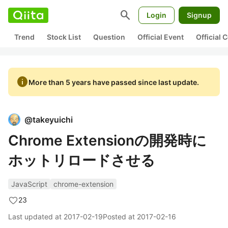
search
Login
Signup
Trend
Stock List
Question
Official Event
Official
info
More than 5 years have passed since last update.
@
takeyuichi
Chrome Extensionの開発時に
ホットリロードさせる
JavaScript
chrome-extension
23
Last updated at
2017-02-19
Posted at
2017-02-16