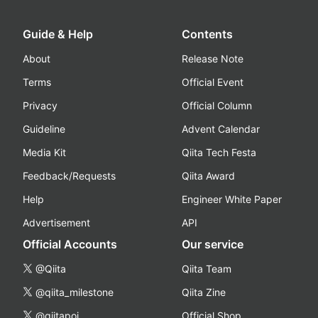
Guide & Help
Contents
About
Release Note
Terms
Official Event
Privacy
Official Column
Guideline
Advent Calendar
Media Kit
Qiita Tech Festa
Feedback/Requests
Qiita Award
Help
Engineer White Paper
Advertisement
API
Official Accounts
Our service
@Qiita
Qiita Team
@qiita_milestone
Qiita Zine
@qiitapoi
Official Shop