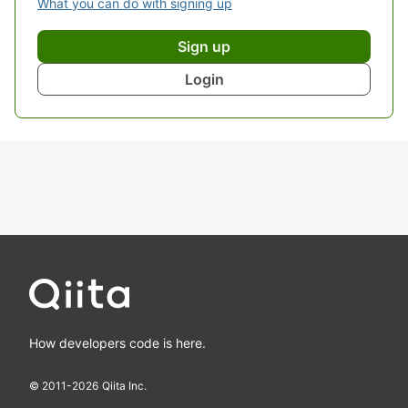
What you can do with signing up
Sign up
Login
How developers code is here.
© 2011-
2026
Qiita Inc.