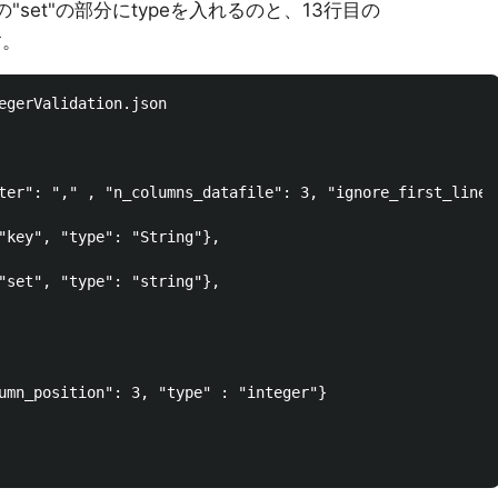
の、8行目の"set"の部分にtypeを入れるのと、13行目の
す。
egerValidation.json

ter": "," , "n_columns_datafile": 3, "ignore_first_line":
"key", "type": "String"},

"set", "type": "string"},

umn_position": 3, "type" : "integer"}
