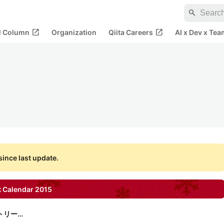
search
open_in_new
open_in_new
al Column
Organization
Qiita Careers
AI x Dev x Tea
ince last update.
 Calendar
2015
株式会社オープンストリーム