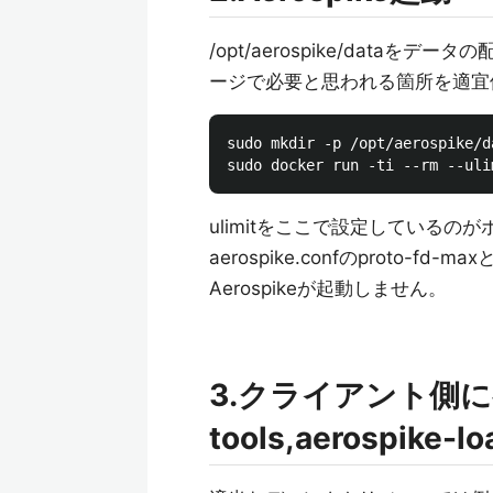
/opt/aerospike/dataをデ
ージで必要と思われる箇所を適宜
sudo mkdir -p /opt/aerospike/da
ulimitをここで設定しているの
aerospike.confのproto
Aerospikeが起動しません。
3.クライアント側に各
tools,aerospik