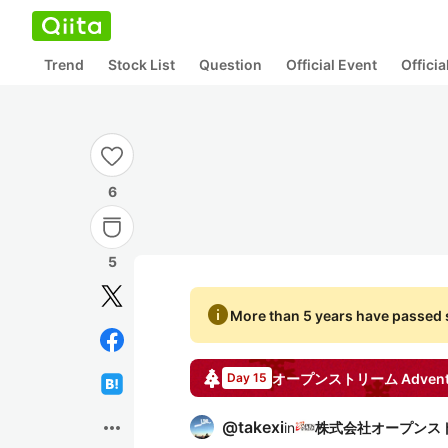
Trend
Stock List
Question
Official Event
Offici
6
5
info
More than 5 years have passed s
オープンストリーム
Advent
Day 15
more_horiz
@
takexi
in