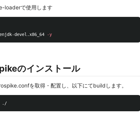
ike-loaderで使用します
enjdk-devel.x86_64 
-y
ospikeのインストール
aerospike.confを取得・配置し、以下にてbuildします。