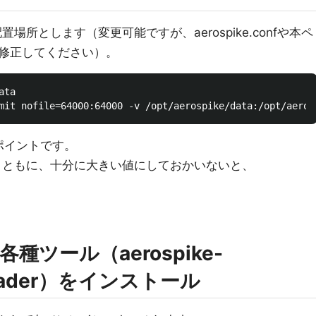
ータの配置場所とします（変更可能ですが、aerospike.confや本ペ
修正してください）。
ta

がポイントです。
-fd-maxとともに、十分に大きい値にしておかいないと、
種ツール（aerospike-
e-loader）をインストール