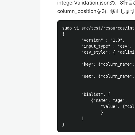
integerValidation.json
column_positionを3に修正しま
sudo vi src/test/resources/int
{

        "version" : "1.0",

        "input_type" : "csv",

        "csv_style": { "delimi
        "key": {"column_name":
        "set": {"column_name":
        "binlist": [

            {"name": "age",

                "value": {"col
                }

        ]
