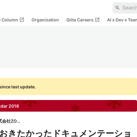
search
open_in_new
open_in_new
al Column
Organization
Qiita Careers
AI x Dev x Tea
ince last update.
ndar
2018
株式会社ZOZO
ておきたかったドキュメンテーショ