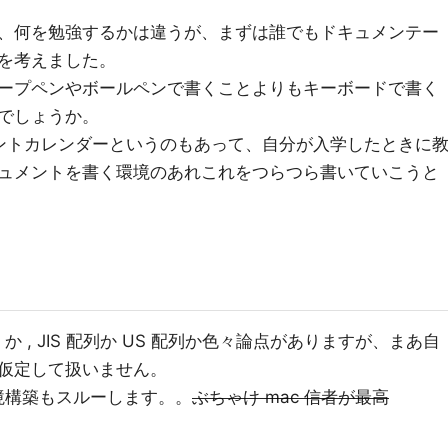
、何を勉強するかは違うが、まずは誰でもドキュメンテー
を考えました。
ープペンやボールペンで書くことよりもキーボードで書く
でしょうか。
ントカレンダーというのもあって、自分が入学したときに
ュメントを書く環境のあれこれをつらつら書いていこうと
rce か , JIS 配列か US 配列か色々論点がありますが、まあ自
仮定して扱いません。
どの環境構築もスルーします。。
ぶちゃけ mac 信者が最高