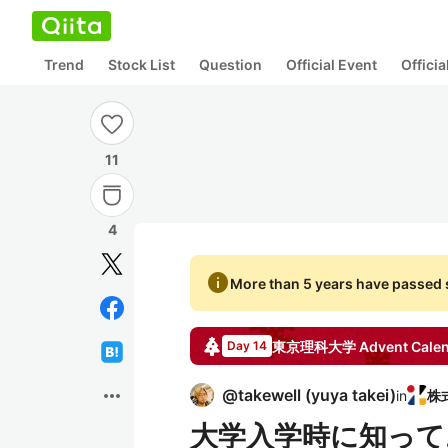
Trend
Stock List
Question
Official Event
Offici
11
4
info
More than 5 years have passed s
東京理科大学
Advent Cale
Day 14
more_horiz
@
takewell
(
yuya takei
)
in
大学入学時に知っ