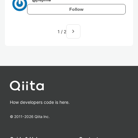
Follow
navigate_next
1
/
2
How developers code is here.
© 2011-
2026
Qiita Inc.