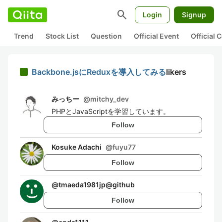
search
Login
Signup
Trend
Stock List
Question
Official Event
Official
Backbone.jsにReduxを導入してみる
likers
みっちー
@
mitchy_dev
PHPとJavaScriptを学習しています。
Follow
Kosuke Adachi
@
fuyu77
Follow
@
tmaeda1981jp@github
Follow