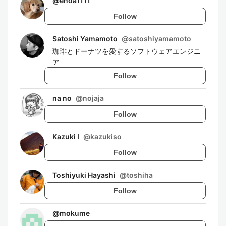
@
enda1111
Follow
Satoshi Yamamoto
@
satoshiyamamoto
珈琲とドーナツを愛するソフトウェアエンジニ
ア
Follow
na no
@
nojaja
Follow
Kazuki I
@
kazukiso
Follow
Toshiyuki Hayashi
@
toshiha
Follow
@
mokume