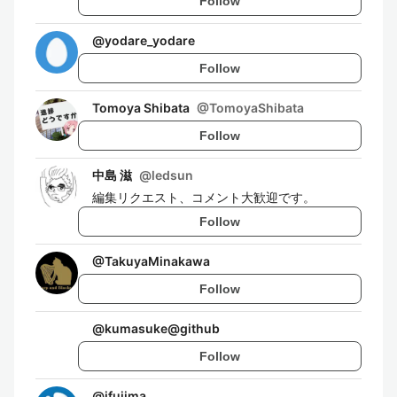
Follow
@
yodare_yodare
Follow
Tomoya Shibata
@
TomoyaShibata
Follow
中島 滋
@
ledsun
編集リクエスト、コメント大歓迎です。
Follow
@
TakuyaMinakawa
Follow
@
kumasuke@github
Follow
@
jfujima