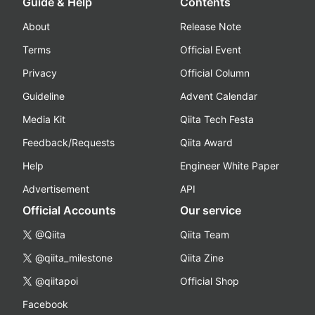
Guide & Help
Contents
About
Release Note
Terms
Official Event
Privacy
Official Column
Guideline
Advent Calendar
Media Kit
Qiita Tech Festa
Feedback/Requests
Qiita Award
Help
Engineer White Paper
Advertisement
API
Official Accounts
Our service
@Qiita
Qiita Team
@qiita_milestone
Qiita Zine
@qiitapoi
Official Shop
Facebook