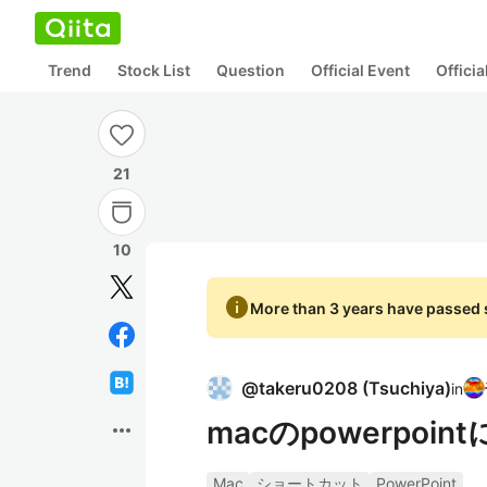
Trend
Stock List
Question
Official Event
Offici
21
10
info
More than 3 years have passed s
@
takeru0208
(
Tsuchiya
)
in
macのpowerpo
more_horiz
Mac
ショートカット
PowerPoint