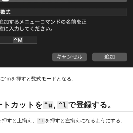
に^mを押すと数式モードとなる。
ートカットを
,
で登録する。
^u
^l
を押すと上揃え、
を押すと左揃えになるようにする。
^l