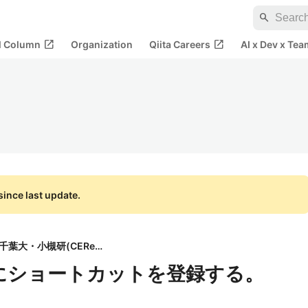
search
open_in_new
open_in_new
al Column
Organization
Qiita Careers
AI x Dev x Tea
ince last update.
千葉大・小槻研(CEReS)
intにショートカットを登録する。