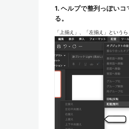
1. ヘルプで整列っぽい
る。
「上揃え」、「左揃え」というら