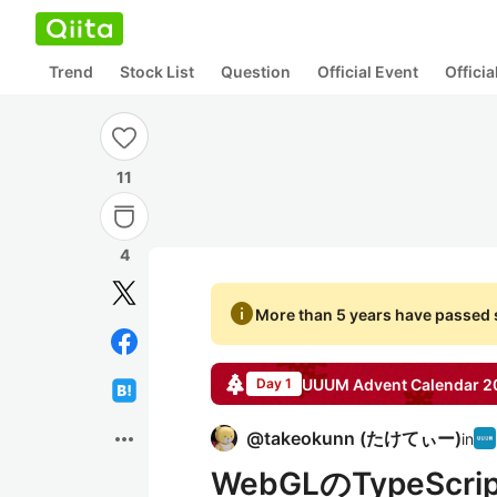
Trend
Stock List
Question
Official Event
Offici
11
4
info
More than 5 years have passed s
UUUM
Advent Calendar
2
Day 1
more_horiz
@
takeokunn
(
たけてぃー
)
in
WebGLのTypeSc