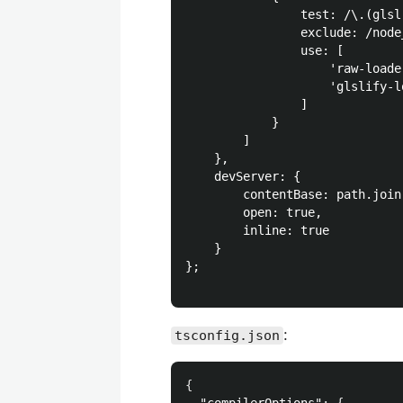
                test: /\.(glsl
                exclude: /node_
                use: [

                    'raw-loader
                    'glslify-lo
                ]

            }

        ]

    },

    devServer: {

        contentBase: path.join
        open: true,

        inline: true

    }

};

:
tsconfig.json
{