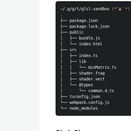
~/.g/g/t/glsl-sandbox 
(
*
´ω｀
*
)
.
├── package.json

├── package-lock.json

├── public

│   ├── bundle.js

│   └── index.html

├── src

│   ├── index.ts

│   ├── lib

│   │   └── minMatrix.ts

│   ├── shader.frag

│   ├── shader.vert

│   └── @types

│       └── common.d.ts

├── tsconfig.json

└── webpack.config.js
