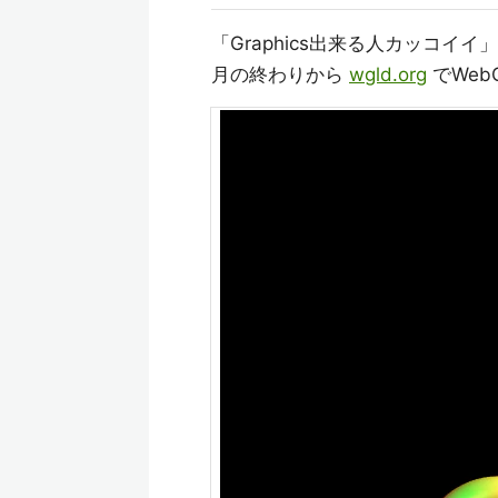
「Graphics出来る人カッコイ
月の終わりから
wgld.org
でWe