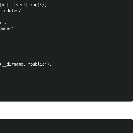
|vs|fs|vert|frag)$/,

modules/,

',

ader'

(__dirname, "public"),
