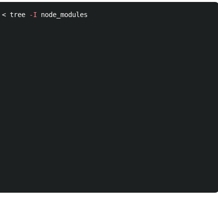
 < tree 
-I