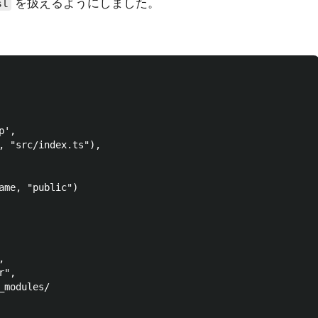
を扱えるようにしました。
sl
',

, "src/index.ts"),

ame, "public")



",

modules/
