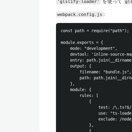
を使って
'glslify-loader'
gl
:
webpack.config.js
const path = require("path");

module.exports = {

    mode: "development",

    devtool: 'inline-source-map
    entry: path.join(__dirname
    output: {

        filename: "bundle.js",

        path: path.join(__dirn
    },

    module: {

        rules: [

            {

                test: /\.ts?$/,
                use: "ts-loader
                exclude: /node_
            },

            {
