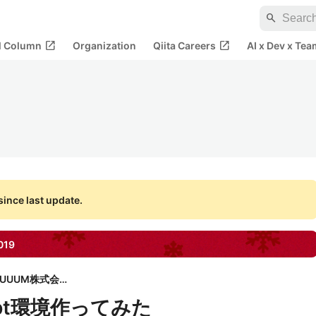
search
open_in_new
open_in_new
al Column
Organization
Qiita Careers
AI x Dev x Tea
ince last update.
019
UUUM株式会社
ript環境作ってみた