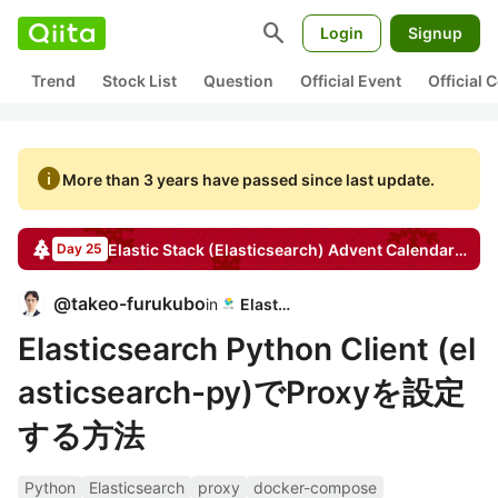
search
Login
Signup
Trend
Stock List
Question
Official Event
Official
info
More than 3 years have passed since last update.
Elastic Stack (Elasticsearch)
Advent Calendar
2022
Day 25
@
takeo-furukubo
in
Elastic
Elasticsearch Python Client (el
asticsearch-py)でProxyを設定
する方法
Python
Elasticsearch
proxy
docker-compose