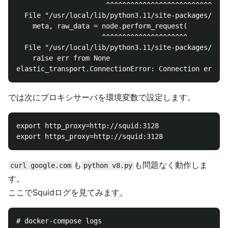
                      ^^^^^^^^^^^^^^^^^^^^^^^^^^^^^^
  File "/usr/local/lib/python3.11/site-packages/elas
    meta, raw_data = node.perform_request(

                     ^^^^^^^^^^^^^^^^^^^^^

  File "/usr/local/lib/python3.11/site-packages/elas
    raise err from None

では次にプロキシサーバを環境変数で設定します。
export http_proxy=http://squid:3128

も
も問題なく動作しま
curl google.com
python v8.py
す。
ここでSquidログを見てみます。
# docker-compose logs
