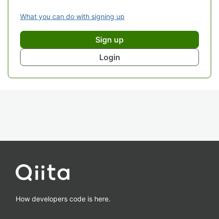
What you can do with signing up
Sign up
Login
How developers code is here.