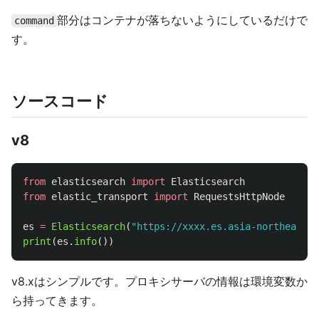
部分はコンテナが落ちないようにしているだけで
command
す。
ソースコード
v8
from
elasticsearch
import
Elasticsearch
from
elastic_transport
import
RequestsHttpNode
es
=
Elasticsearch
(
"
https://xxxx.es.asia-northeast1.
print
(
es
.
info
())
v8.xはシンプルです。プロキシサーバの情報は環境変数か
ら持ってきます。