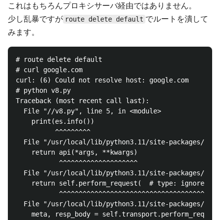
これはもちろんプロキシサーバ経由ではありません。
少し乱暴ですが
でルートを潰して
route delete default
みます。
# route delete default

# curl google.com

curl: (6) Could not resolve host: google.com

# python v8.py 

Traceback (most recent call last):

  File "//v8.py", line 5, in <module>

    print(es.info())

          ^^^^^^^^^

  File "/usr/local/lib/python3.11/site-packages/elas
    return api(*args, **kwargs)

           ^^^^^^^^^^^^^^^^^^^^

  File "/usr/local/lib/python3.11/site-packages/elas
    return self.perform_request(  # type: ignore[ret
           ^^^^^^^^^^^^^^^^^^^^^^^^^^^^^^^^^^^^^^^^^
  File "/usr/local/lib/python3.11/site-packages/elas
    meta, resp_body = self.transport.perform_request