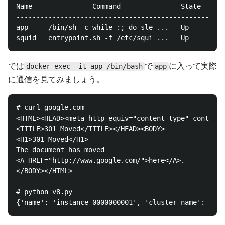
Name               Command               State      
----------------------------------------------------
app     /bin/sh -c while :; do sle ...   Up         
では
で
に入って実際
docker exec -it app /bin/bash
app
に通信を見てみましょう。
# curl google.com

<HTML><HEAD><meta http-equiv="content-type" content=
<TITLE>301 Moved</TITLE></HEAD><BODY>

<H1>301 Moved</H1>

The document has moved

<A HREF="http://www.google.com/">here</A>.

</BODY></HTML>

# python v8.py 
