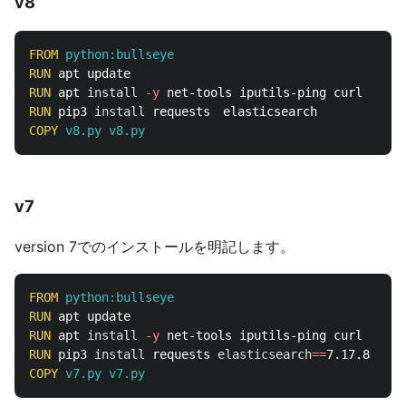
v8
FROM
 python:bullseye
RUN 
RUN 
apt 
install
-y
RUN 
pip3 
install 
COPY
 v8.py v8.py
v7
version 7でのインストールを明記します。
FROM
 python:bullseye
RUN 
RUN 
apt 
install
-y
RUN 
pip3 
install 
requests 
elasticsearch
==
COPY
 v7.py v7.py