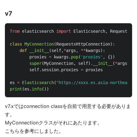
v7
from
elasticsearch
import
Elasticsearch
,
RequestsHtt
class
MyConnection
(
RequestsHttpConnection
):
def
__init__
(
self
,
*
args
,
**
kwargs
):
proxies
=
kwargs
.
pop
(
'
proxies
'
,
{})
super
(
MyConnection
,
self
).
__init__
(
*
args
,
**
self
.
session
.
proxies
=
proxies
es
=
Elasticsearch
(
"
https://xxxx.es.asia-northeast1.
print
(
es
.
info
())
v7.xではconnection classを自前で用意する必要がありま
す。
MyConnectionクラスがそれにあたります。
こちらを参考にしました。