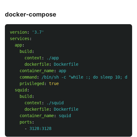
docker-compose
version
:
'
3.7'
services
:
app
:
build
:
context
:
./app
dockerfile
:
Dockerfile
container_name
:
app
command
:
/bin/sh -c "while :; do sleep 10; done"
privileged
:
true
squid
:
build
:
context
:
./squid
dockerfile
:
Dockerfile
container_name
:
squid
ports
:
-
3128:3128