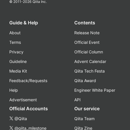
© 2011-
2026
Qiita Inc.
Guide & Help
Contents
About
Release Note
Terms
Official Event
Privacy
Official Column
Guideline
Advent Calendar
Media Kit
Qiita Tech Festa
Feedback/Requests
Qiita Award
Help
Engineer White Paper
Advertisement
API
Official Accounts
Our service
@Qiita
Qiita Team
@qiita_milestone
Qiita Zine