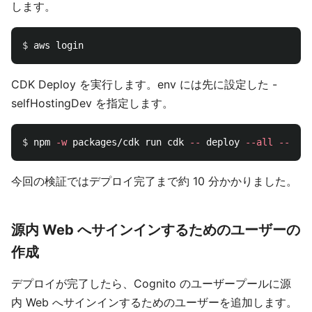
します。
$ 
CDK Deploy を実行します。env には先に設定した -
selfHostingDev を指定します。
$ 
npm 
-w
 packages/cdk run cdk 
--
 deploy 
--all
--requ
今回の検証ではデプロイ完了まで約 10 分かかりました。
源内 Web へサインインするためのユーザーの
作成
デプロイが完了したら、Cognito のユーザープールに源
内 Web へサインインするためのユーザーを追加します。