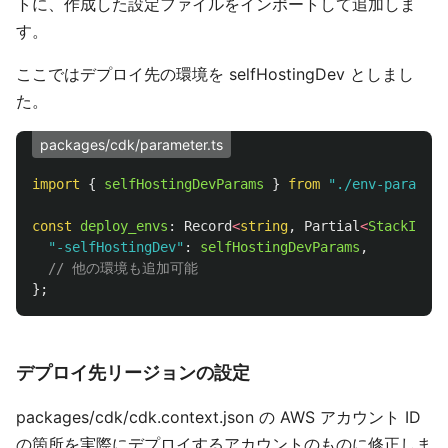
トに、作成した設定ファイルをインポートして追加しま
す。
ここではデプロイ先の環境を selfHostingDev としまし
た。
packages/cdk/parameter.ts
import
{
selfHostingDevParams
}
from
"
./env-paramete
const
deploy_envs
:
Record
<
string
,
Partial
<
StackInput
"
-selfHostingDev
"
:
selfHostingDevParams
,
// 他の環境も追加可能
};
デプロイ先リージョンの設定
packages/cdk/cdk.context.json の AWS アカウント ID
の箇所を実際にデプロイするアカウントのものに修正しま