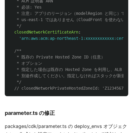
   * ACM 証明書 ARN

   * 必須: Yes

   * 注意: アプリのリージョン（modelRegion と同じ）
   * us-east-1 ではありません（CloudFront を使わないため
   */
closedNetworkCertificateArn
:
'
arn:aws:acm:ap-northeast-1:xxxxxxxxxxxx:certifi
/**

   * 既存の Private Hosted Zone ID（任意）

   * オプション

   * 指定した場合は既存の Hosted Zone を利用し、ALB の
   * 別途作成してください。指定しなければスタックが新規 Privat
   */
// closedNetworkPrivateHostedZoneId: 'Z1234567890A
parameter.ts の修正
packages/cdk/parameter.ts の deploy_envs オブジェク