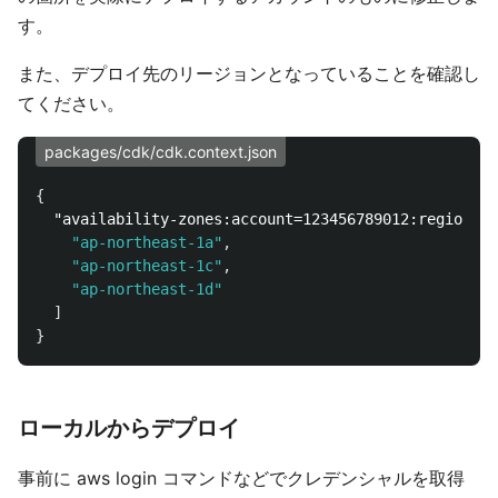
す。
また、デプロイ先のリージョンとなっていることを確認し
てください。
packages/cdk/cdk.context.json
{
"availability-zones:account=123456789012:region=ap
"ap-northeast-1a"
,
"ap-northeast-1c"
,
"ap-northeast-1d"
]
}
ローカルからデプロイ
事前に aws login コマンドなどでクレデンシャルを取得