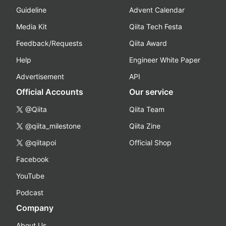
Guideline
Advent Calendar
Media Kit
Qiita Tech Festa
Feedback/Requests
Qiita Award
Help
Engineer White Paper
Advertisement
API
Official Accounts
Our service
@Qiita
Qiita Team
@qiita_milestone
Qiita Zine
@qiitapoi
Official Shop
Facebook
YouTube
Podcast
Company
About Us