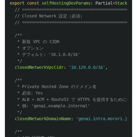
export
const
selfHostingDevParams
:
Partial
<
StackInpu
// ===============================================
// Closed Network 設定（必須）
// ===============================================
/**

   * 新規 VPC の CIDR

   * オプション

   * デフォルト: '10.1.0.0/16'

   */
closedNetworkVpcCidr
:
'
10.129.0.0/16
'
,
/**

   * Private Hosted Zone のドメイン名

   * 必須: Yes

   * ALB + ACM + Route53 で HTTPS を提供するために使用
   * 例: 'genai.example.internal'

   */
closedNetworkDomainName
:
'
genai.intra.morori.jp
'
,
/**
