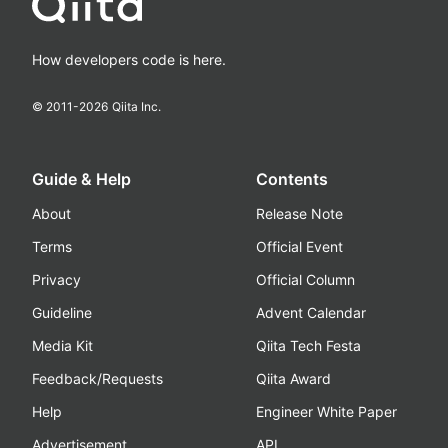
How developers code is here.
© 2011-
2026
Qiita Inc.
Guide & Help
Contents
About
Release Note
Terms
Official Event
Privacy
Official Column
Guideline
Advent Calendar
Media Kit
Qiita Tech Festa
Feedback/Requests
Qiita Award
Help
Engineer White Paper
Advertisement
API