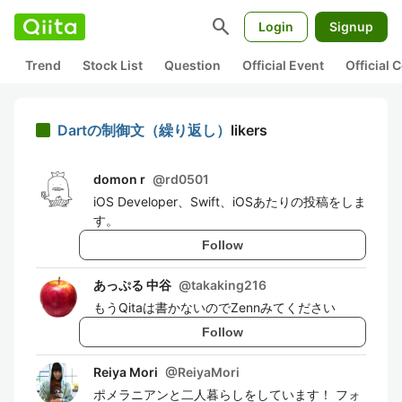
search
Login
Signup
Trend
Stock List
Question
Official Event
Official
Dartの制御文（繰り返し）
likers
domon r
@
rd0501
iOS Developer、Swift、iOSあたりの投稿をしま
す。
Follow
あっぷる 中谷
@
takaking216
もうQitaは書かないのでZennみてください
Follow
Reiya Mori
@
ReiyaMori
ポメラニアンと二人暮らしをしています！ フォ