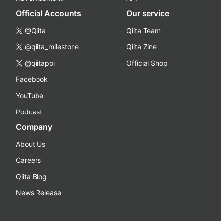
Official Accounts
Our service
@Qiita
Qiita Team
@qiita_milestone
Qiita Zine
@qiitapoi
Official Shop
Facebook
YouTube
Podcast
Company
About Us
Careers
Qiita Blog
News Release