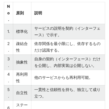
N
o
原則
説明
.
サービスの説明を契約（インターフェ
1.
標準化
ース）で示す。
2
疎結合
依存関係を最小限にし、依存するもの
.
性
だけ認識する。
3
自身の契約（インターフェース）だけ
抽象性
.
を公開し、内部実装は公開しない。
4
再利用
他のサービスからも再利用可能。
.
性
5
一貫性と信頼性を持ち、独立して成り
自立性
.
立つ。
ステー
6