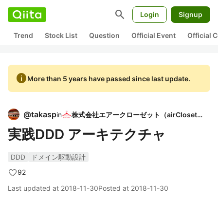
search
Login
Signup
Trend
Stock List
Question
Official Event
Official
info
More than 5 years have passed since last update.
@
takasp
in
株式会社エアークローゼット（airCloset）
実践DDD アーキテクチャ
DDD
ドメイン駆動設計
92
Last updated at
2018-11-30
Posted at
2018-11-30