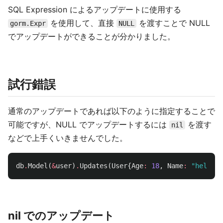
SQL Expression によるアップデートに使用する
を使用して、直接
を渡すことで NULL
gorm.Expr
NULL
でアップデートができることが分かりました。
試行錯誤
通常のアップデートであれば以下のように指定することで
可能ですが、NULL でアップデートするには
を渡す
nil
などで上手くいきませんでした。
db
.
Model
(
&
user
)
.
Updates
(
User
{
Age
:
18
,
Name
:
"hello"
}
nil でのアップデート