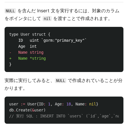
を含んだ Insert 文を実行するには、対象のカラム
NULL
をポインタにして
を渡すことで作成されます。
nil
	ID   uint `gorm:"primary_key"`

実際に実行してみると、
で作成されていることが分
NULL
かります。
user
:=
User
{
ID
:
1
,
Age
:
18
,
Name
:
nil
}
db
.
Create
(
&
user
)
// 実行 SQL : INSERT INTO `users` (`id`,`age`,`name`