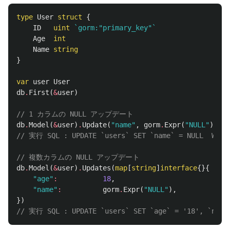
type
User
struct
{
ID
uint
`gorm:"primary_key"`
Age
int
Name
string
}
var
user
User
db
.
First
(
&
user
)
// 1 カラムの NULL アップデート
db
.
Model
(
&
user
)
.
Update
(
"name"
,
gorm
.
Expr
(
"NULL"
))
// 実行 SQL : UPDATE `users` SET `name` = NULL  WHER
// 複数カラムの NULL アップデート
db
.
Model
(
&
user
)
.
Updates
(
map
[
string
]
interface
{}{
"age"
:
18
,
"name"
:
gorm
.
Expr
(
"NULL"
),
})
// 実行 SQL : UPDATE `users` SET `age` = '18', `name`