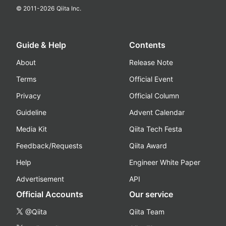
© 2011-
2026
Qiita Inc.
Guide & Help
Contents
About
Release Note
Terms
Official Event
Privacy
Official Column
Guideline
Advent Calendar
Media Kit
Qiita Tech Festa
Feedback/Requests
Qiita Award
Help
Engineer White Paper
Advertisement
API
Official Accounts
Our service
@Qiita
Qiita Team