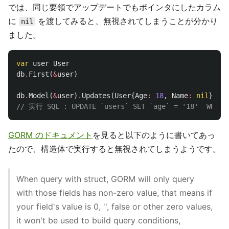
では、同じ要領でアップデートでもポインタにしたカラム
に
を渡してみると、無視されてしまうことが分かり
nil
ました。
var
user
User
db
.
First
(
&
user
)
db
.
Model
(
&
user
)
.
Updates
(
User
{
Age
:
18
,
Name
:
nil
})
// 実行 SQL : UPDATE `users` SET `age` = '18'  WHERE
GORM のドキュメント
を見ると以下のように書いてあっ
たので、構造体で実行すると無視されてしまうようです。
When query with struct, GORM will only query
with those fields has non-zero value, that means if
your field's value is 0, '', false or other zero values,
it won't be used to build query conditions,