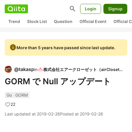
search
Login
Signup
Trend
Stock List
Question
Official Event
Official
info
More than 5 years have passed since last update.
@
takasp
in
株式会社エアークローゼット（airCloset）
GORM で Null アップデート
Go
GORM
22
Last updated at
2019-02-26
Posted at
2019-02-26