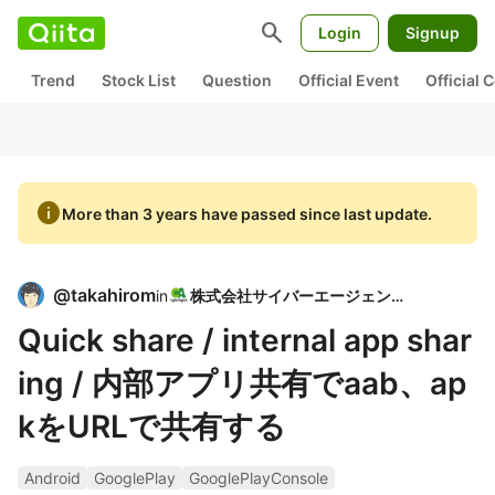
search
Login
Signup
Trend
Stock List
Question
Official Event
Official
info
More than 3 years have passed since last update.
@
takahirom
in
株式会社サイバーエージェント
Quick share / internal app shar
ing / 内部アプリ共有でaab、ap
kをURLで共有する
Android
GooglePlay
GooglePlayConsole