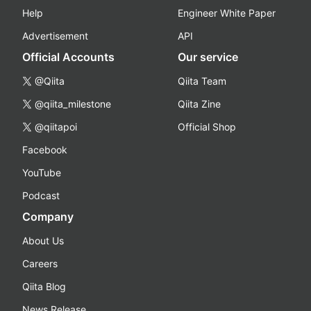
Help
Engineer White Paper
Advertisement
API
Official Accounts
Our service
@Qiita
Qiita Team
@qiita_milestone
Qiita Zine
@qiitapoi
Official Shop
Facebook
YouTube
Podcast
Company
About Us
Careers
Qiita Blog
News Release