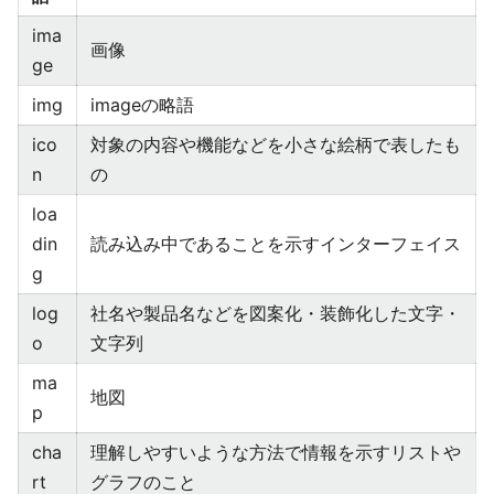
ima
画像
ge
img
imageの略語
ico
対象の内容や機能などを小さな絵柄で表したも
n
の
loa
din
読み込み中であることを示すインターフェイス
g
log
社名や製品名などを図案化・装飾化した文字・
o
文字列
ma
地図
p
cha
理解しやすいような方法で情報を示すリストや
rt
グラフのこと