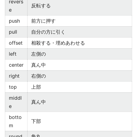
revers
反転する
e
push
前方に押す
pull
自分の方に引く
offset
相殺する・埋めあわせる
left
左側の
center
真ん中
right
右側の
top
上部
middl
真ん中
e
botto
下部
m
round
角丸