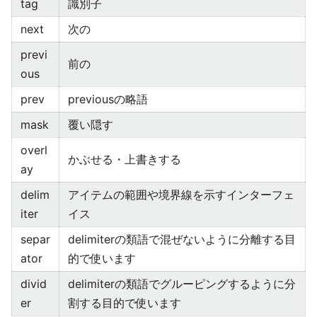
tag
識別子
next
次の
previ
前の
ous
prev
previousの略語
mask
覆い隠す
overl
かぶせる・上書きする
ay
delim
アイテムの範囲や境界線を示すインターフェ
iter
イス
separ
delimiterの類語で混ぜないように分離する目
ator
的で使います
divid
delimiterの類語でグルーピングするように分
er
割する目的で使います