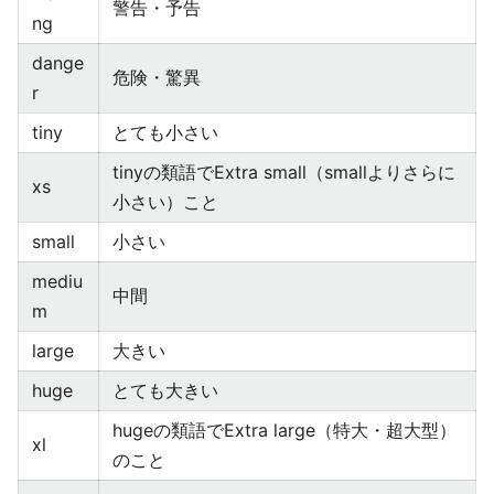
警告・予告
ng
dange
危険・驚異
r
tiny
とても小さい
tinyの類語でExtra small（smallよりさらに
xs
小さい）こと
small
小さい
mediu
中間
m
large
大きい
huge
とても大きい
hugeの類語でExtra large（特大・超大型）
xl
のこと