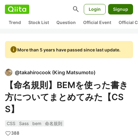
search
Login
Signup
Trend
Stock List
Question
Official Event
Official
info
More than 5 years have passed since last update.
@
takahirocook
(
King Matsumoto
)
【命名規則】BEMを使った書き
方についてまとめてみた【CS
S】
CSS
Sass
bem
命名規則
388