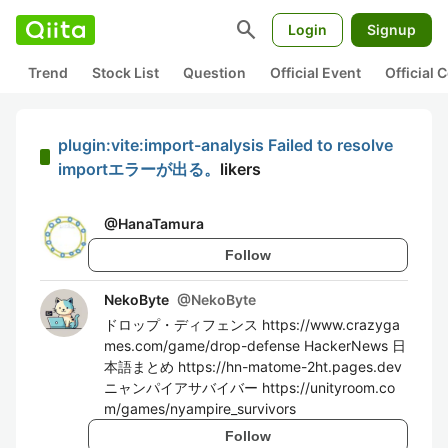
search
Login
Signup
Trend
Stock List
Question
Official Event
Official
plugin:vite:import-analysis Failed to resolve
importエラーが出る。
likers
@
HanaTamura
Follow
NekoByte
@
NekoByte
ドロップ・ディフェンス https://www.crazyga
mes.com/game/drop-defense HackerNews 日
本語まとめ https://hn-matome-2ht.pages.dev
ニャンパイアサバイバー https://unityroom.co
m/games/nyampire_survivors
Follow