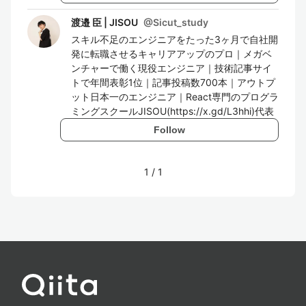
渡邉 臣 | JISOU
@
Sicut_study
スキル不足のエンジニアをたった3ヶ月で自社開
発に転職させるキャリアアップのプロ｜メガベ
ンチャーで働く現役エンジニア｜技術記事サイ
トで年間表彰1位｜記事投稿数700本｜アウトプ
ット日本一のエンジニア｜React専門のプログラ
ミングスクールJISOU(https://x.gd/L3hhi)代表
Follow
1
/
1