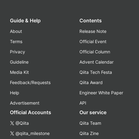
Guide & Help
Contents
About
Release Note
Terms
Official Event
Privacy
Official Column
Guideline
Advent Calendar
Media Kit
Qiita Tech Festa
Feedback/Requests
Qiita Award
Help
Engineer White Paper
Advertisement
API
Official Accounts
Our service
@Qiita
Qiita Team
@qiita_milestone
Qiita Zine