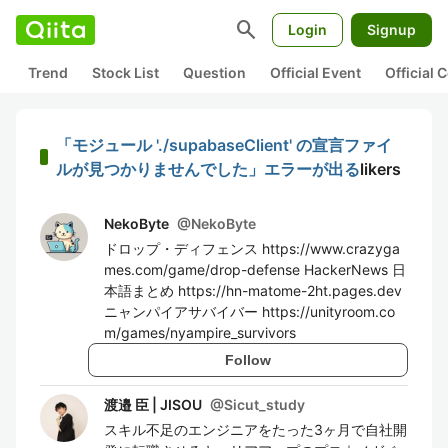
search
Login
Signup
Trend
Stock List
Question
Official Event
Official
「モジュール './supabaseClient' の宣言ファイ
ルが見つかりませんでした」エラーが出る
likers
NekoByte
@
NekoByte
ドロップ・ディフェンス https://www.crazyga
mes.com/game/drop-defense HackerNews 日
本語まとめ https://hn-matome-2ht.pages.dev
ニャンパイアサバイバー https://unityroom.co
m/games/nyampire_survivors
Follow
渡邉 臣 | JISOU
@
Sicut_study
スキル不足のエンジニアをたった3ヶ月で自社開