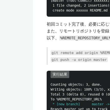
[master (root-commit) xxxxxxx]
 1 file changed, 2 insertions(+
初回コミット完了後、必要に応じ
また、リモートリポジトリを登録
以下、
%REMOTE_REPOSITORY_URL
git remote add origin %REM
git push -u origin master
実行結果
Counting objects: 3, done.

Writing objects: 100% (3/3), x
Total 3 (delta 0), reused 0 (de
 * [new branch]      master ->