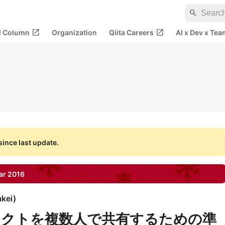
search
open_in_new
open_in_new
al Column
Organization
Qiita Careers
AI x Dev x Tea
ince last update.
ar
2016
akei
)
ジェクトを複数人で共有するための準