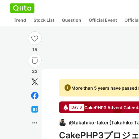
Trend
Stock List
Question
Official Event
Offici
15
22
info
More than 5 years have passed s
CakePHP3
Advent Calend
Day 3
more_horiz
@
takahiko-takei
(
Takahiko T
CakePHP3プロ