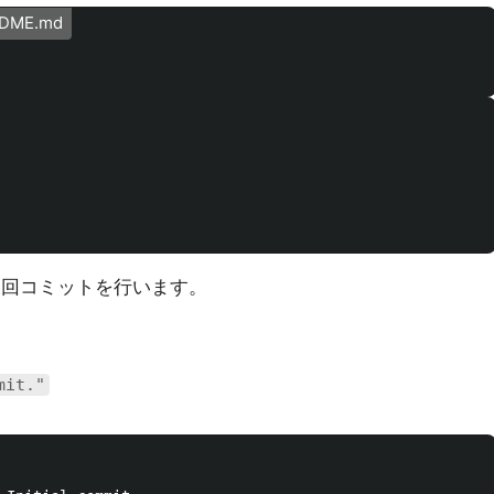
ADME.md
初回コミットを行います。
mit."