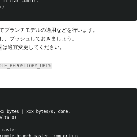
 Initial commit.

)

てブランチモデルの適用などを行います。
し、プッシュしておきましょう。
は適宜変更してください。
%
OTE_REPOSITORY_URL%
xx bytes | xxx bytes/s, done.

lta 0)
