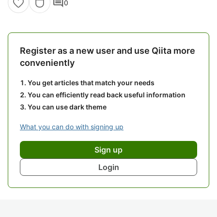
comment
0
Register as a new user and use Qiita more
conveniently
You get articles that match your needs
You can efficiently read back useful information
You can use dark theme
What you can do with signing up
Sign up
Login