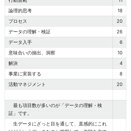
行動規範
11
論理的思考
18
プロセス
20
データの理解・検証
26
データ入手
6
意味合いの抽出、洞察
10
解決
4
事業に実装する
8
活動マネジメント
20
最も項目数が多いのが「データの理解・検
証」です。
生データにざっと目を通して、直感的にこれ