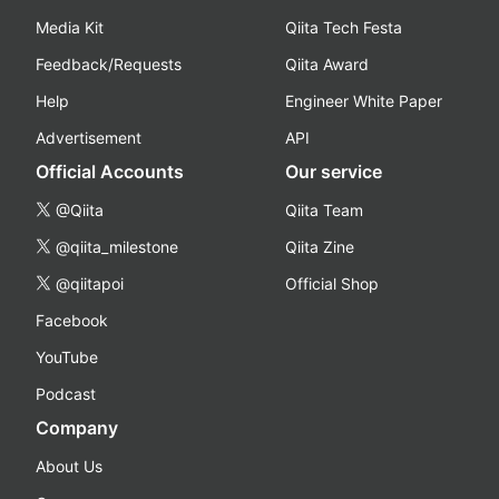
Media Kit
Qiita Tech Festa
Feedback/Requests
Qiita Award
Help
Engineer White Paper
Advertisement
API
Official Accounts
Our service
@Qiita
Qiita Team
@qiita_milestone
Qiita Zine
@qiitapoi
Official Shop
Facebook
YouTube
Podcast
Company
About Us