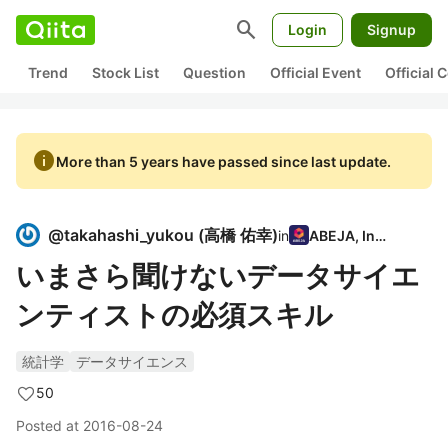
search
Login
Signup
Trend
Stock List
Question
Official Event
Official
info
More than 5 years have passed since last update.
@
takahashi_yukou
(
高橋 佑幸
)
in
ABEJA, Inc.
いまさら聞けないデータサイエ
ンティストの必須スキル
統計学
データサイエンス
50
Posted at
2016-08-24