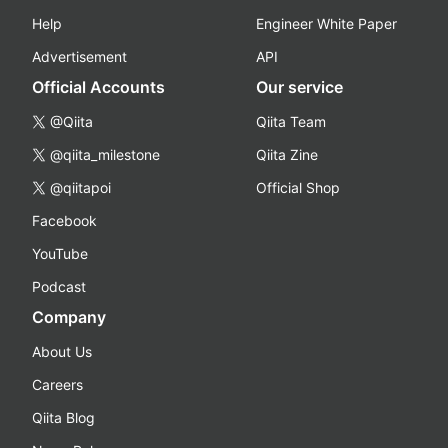
Help
Engineer White Paper
Advertisement
API
Official Accounts
Our service
@Qiita
Qiita Team
@qiita_milestone
Qiita Zine
@qiitapoi
Official Shop
Facebook
YouTube
Podcast
Company
About Us
Careers
Qiita Blog