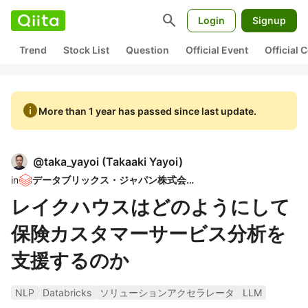
search
Login
Signup
Trend
Stock List
Question
Official Event
Official
info
More than 1 year has passed since last update.
@
taka_yayoi
(
Takaaki Yayoi
)
in
データブリックス・ジャパン株式会社
レイクハウスはどのようにして
保険カスタマーサービス分析を
支援するのか
NLP
Databricks
ソリューションアクセラレータ
LLM