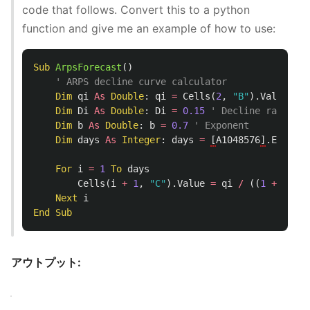
code that follows. Convert this to a python
function and give me an example of how to use:
Sub
ArpsForecast
()
' ARPS decline curve calculator
Dim
qi
As
Double
:
qi
=
Cells
(
2
,
"B"
).
Value
' D
Dim
Di
As
Double
:
Di
=
0.15
' Decline rate
Dim
b
As
Double
:
b
=
0.7
' Exponent
Dim
days
As
Integer
:
days
=
[
A1048576
]
.
End
(
xlU
For
i
=
1
To
days
Cells
(
i
+
1
,
"C"
).
Value
=
qi
/
((
1
+
b
*
D
Next
i
End
Sub
アウトプット: