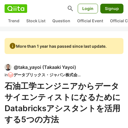
search
Login
Signup
Trend
Stock List
Question
Official Event
Official
info
More than 1 year has passed since last update.
@
taka_yayoi
(
Takaaki Yayoi
)
in
データブリックス・ジャパン株式会社
石油工学エンジニアからデータ
サイエンティストになるために
Databricksアシスタントを活用
する5つの方法