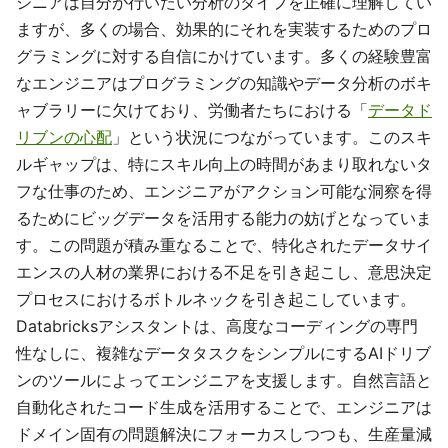
ジニアは自分が行いたい分析のタイプを正確に理解してい
ますが、多くの場合、効果的にそれを実装するためのプロ
グラミングに対する自信にかけています。多くの経験豊富
なエンジニアはプログラミングの知識やデータ分析のボキ
ャブラリーに欠けており、労働者たちにおける「
データド
リブンの心配
」という状況につながっています。このスキ
ルギャップは、特にスキル向上の時間があまり取れないタ
フな仕事のため、エンジニアがアクション可能な洞察を得
るためにビッグデータを活用する能力の妨げとなっていま
す。この問題が積み重なることで、特化されたデータサイ
エンスの人材の業界における不足を引き起こし、意思決定
プロセスにおけるボトルネックを引き起こしています。
Databricksアシスタントは、高度なコーディングの専門
性なしに、複雑なデータタスクをシンプルにするAIドリブ
ンのツールによってエンジニアを支援します。自然言語と
自動化されたコード生成を活用することで、エンジニアは
ドメイン固有の問題解決にフォーカスしつつも、生産量減