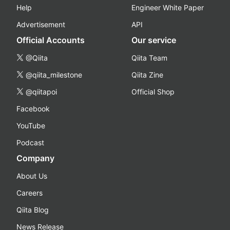
Help
Engineer White Paper
Advertisement
API
Official Accounts
Our service
@Qiita
Qiita Team
@qiita_milestone
Qiita Zine
@qiitapoi
Official Shop
Facebook
YouTube
Podcast
Company
About Us
Careers
Qiita Blog
News Release