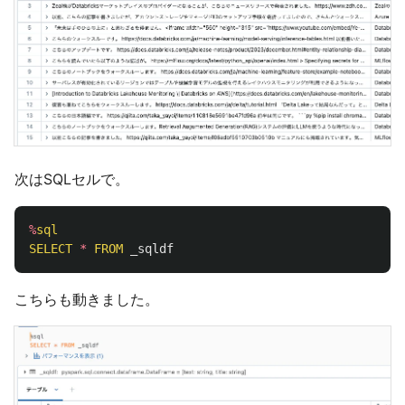
次はSQLセルで。
%
sql
SELECT
*
FROM
_sqldf
こちらも動きました。