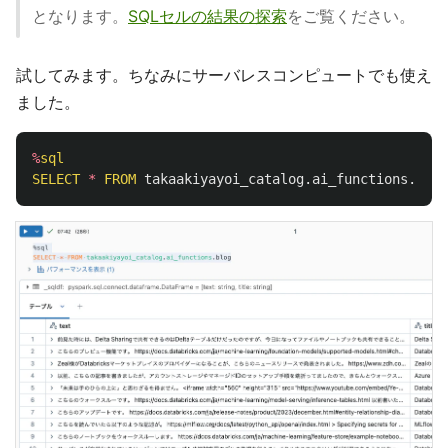
となります。
SQLセルの結果の探索
をご覧ください。
試してみます。ちなみにサーバレスコンピュートでも使え
ました。
%
sql
SELECT
*
FROM
takaakiyayoi_catalog
.
ai_functions
.
blog