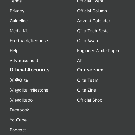
Terms
Official Event
Privacy
Official Column
Guideline
Advent Calendar
Media Kit
Qiita Tech Festa
Feedback/Requests
Qiita Award
Help
Engineer White Paper
Advertisement
API
Official Accounts
Our service
@Qiita
Qiita Team
@qiita_milestone
Qiita Zine
@qiitapoi
Official Shop
Facebook
YouTube
Podcast