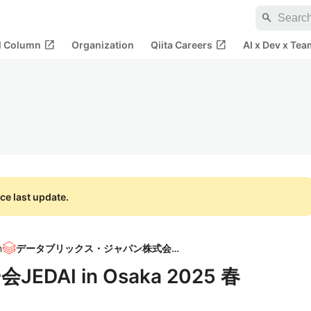
search
open_in_new
open_in_new
al Column
Organization
Qiita Careers
AI x Dev x Tea
ce last update.
n
データブリックス・ジャパン株式会社
JEDAI in Osaka 2025 春