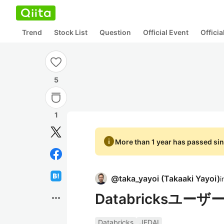
Trend
Stock List
Question
Official Event
Offici
5
1
info
More than 1 year has passed sin
@
taka_yayoi
(
Takaaki Yayoi
)
i
Databricksユーザー会
more_horiz
Databricks
JEDAI