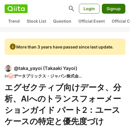
search
Login
Signup
Trend
Stock List
Question
Official Event
Official
info
More than 3 years have passed since last update.
@
taka_yayoi
(
Takaaki Yayoi
)
in
データブリックス・ジャパン株式会社
エグゼクティブ向けデータ、分
析、AIへのトランスフォーメー
ションガイド パート2：ユース
ケースの特定と優先度づけ