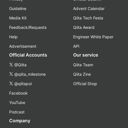
Guideline
Advent Calendar
Media Kit
Qiita Tech Festa
Feedback/Requests
Qiita Award
Help
Engineer White Paper
Advertisement
API
Official Accounts
Our service
@Qiita
Qiita Team
@qiita_milestone
Qiita Zine
@qiitapoi
Official Shop
Facebook
YouTube
Podcast
Company