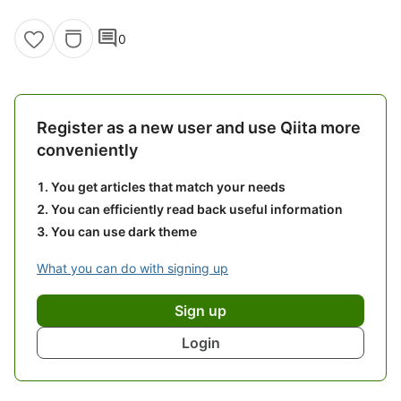
comment
0
Register as a new user and use Qiita more
conveniently
You get articles that match your needs
You can efficiently read back useful information
You can use dark theme
What you can do with signing up
Sign up
Login