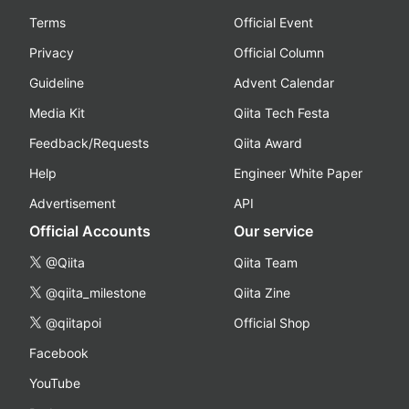
Terms
Official Event
Privacy
Official Column
Guideline
Advent Calendar
Media Kit
Qiita Tech Festa
Feedback/Requests
Qiita Award
Help
Engineer White Paper
Advertisement
API
Official Accounts
Our service
@Qiita
Qiita Team
@qiita_milestone
Qiita Zine
@qiitapoi
Official Shop
Facebook
YouTube