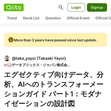
search
Login
Signup
Trend
Stock List
Question
Official Event
Official
info
More than 3 years have passed since last update.
@
taka_yayoi
(
Takaaki Yayoi
)
in
データブリックス・ジャパン株式会社
エグゼクティブ向けデータ、分
析、AIへのトランスフォーメー
ションガイド パート1：モダナ
イゼーションの設計図