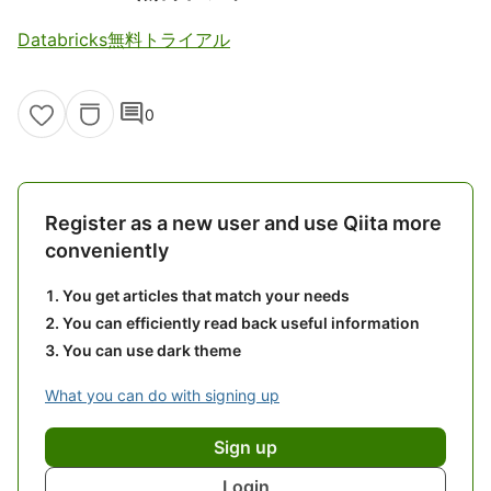
Databricks無料トライアル
comment
0
Register as a new user and use Qiita more
conveniently
You get articles that match your needs
You can efficiently read back useful information
You can use dark theme
What you can do with signing up
Sign up
Login