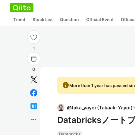
Trend
Stock List
Question
Official Event
Offici
1
0
info
More than 1 year has passed sin
@
taka_yayoi
(
Takaaki Yayoi
)
i
Databricksノ
more_horiz
Databricks