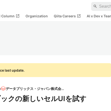
search
open_in_new
open_in_new
al Column
Organization
Qiita Careers
AI x Dev x Tea
ce last update.
n
データブリックス・ジャパン株式会社
ートブックの新しいセルUIを試す