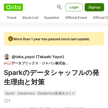
search
Login
Signup
Trend
Stock List
Question
Official Event
Official
info
More than 1 year has passed since last update.
@
taka_yayoi
(
Takaaki Yayoi
)
in
データブリックス・ジャパン株式会社
Sparkのデータシャッフルの発
生理由と対策
Spark
Databricks
Databricks最適化ガイド
1