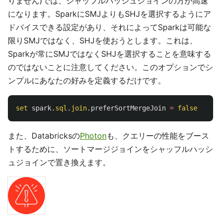
りません)では、シャッフルハッシュジョインの方が高速
になります。SparkにSMJよりもSHJを選択するようにア
ドバイスできる設定があり、それによってSparkは可能な
限りSMJではなく、SHJを使おうとします。これは、
Sparkが常にSMJではなくSHJを選択することを意味する
のではないことに注意してください。このオプションでシ
ンプルにあなたの好みを定義するだけです。
set
spark
.
sql
.
join
.
preferSortMergeJoin
=
false
また、Databricksの
Photon
も、クエリーの性能をブース
トするために、ソートマージジョインをシャッフルハッシ
ュジョインで置き換えます。