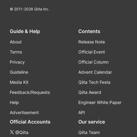
© 2011-
2026
Qiita Inc.
Guide & Help
Contents
About
Release Note
Terms
Official Event
Privacy
Official Column
Guideline
Advent Calendar
Media Kit
Qiita Tech Festa
Feedback/Requests
Qiita Award
Help
Engineer White Paper
Advertisement
API
Official Accounts
Our service
@Qiita
Qiita Team