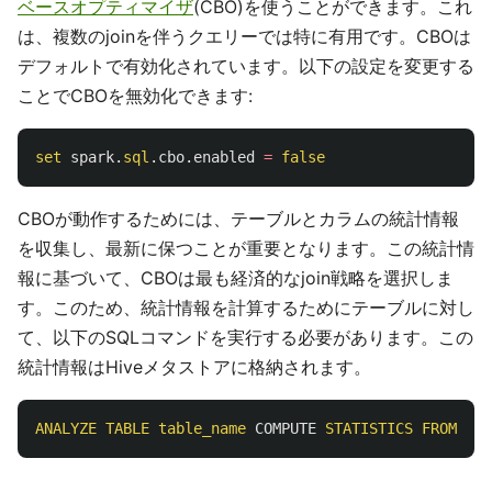
ベースオプティマイザ
(CBO)を使うことができます。これ
は、複数のjoinを伴うクエリーでは特に有用です。CBOは
デフォルトで有効化されています。以下の設定を変更する
ことでCBOを無効化できます:
set
spark
.
sql
.
cbo
.
enabled
=
false
CBOが動作するためには、テーブルとカラムの統計情報
を収集し、最新に保つことが重要となります。この統計情
報に基づいて、CBOは最も経済的なjoin戦略を選択しま
す。このため、統計情報を計算するためにテーブルに対し
て、以下のSQLコマンドを実行する必要があります。この
統計情報はHiveメタストアに格納されます。
ANALYZE
TABLE
table_name
COMPUTE
STATISTICS
FROM
COL