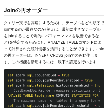
Joinの再オーダー
クエリー実行を高速にするために、テーブルをどの順序で
joinするのが最適なのか(例えば、最初に小さなテーブル
をjoinすることで劇的にパフォーマンスを改善できるな
ど)を特定するためにも、ANALYZE TABLEコマンドによ
って計算された統計情報を活用することができます。Join
の再オーダーは、INNERとCROSS joinでのみ動作しま
す。この機能を活用するには、以下の設定を行います:
set
spark
.
sql
.
cbo
.
enabled
=
true
set
spark
.
sql
.
cbo
.
joinReorder
.
enabled
=
true
set
spark
.
sql
.
statistics
.
histogram
.
enabled
=
true
-- CostBasedJoinReorder requires statistics on the t
ANALYZE
TABLE
table_name
COMPUTE
STATISTICS
FOR
COLU
-- The maximum number of tables in a query for which
set
spark
.
sql
.
cbo
.
joinReorder
.
dp
.
threshold
=
<
number