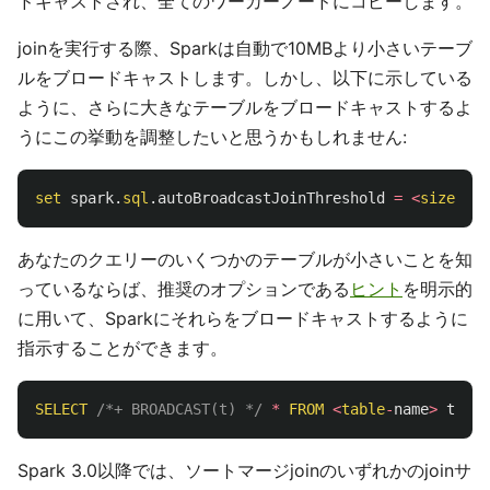
ドキャストされ、全てのワーカーノードにコピーします。
joinを実行する際、Sparkは自動で10MBより小さいテーブ
ルをブロードキャストします。しかし、以下に示している
ように、さらに大きなテーブルをブロードキャストするよ
うにこの挙動を調整したいと思うかもしれません:
set
spark
.
sql
.
autoBroadcastJoinThreshold
=
<
size
in
あなたのクエリーのいくつかのテーブルが小さいことを知
っているならば、推奨のオプションである
ヒント
を明示的
に用いて、Sparkにそれらをブロードキャストするように
指示することができます。
SELECT
/*+ BROADCAST(t) */
*
FROM
<
table
-
name
>
t
Spark 3.0以降では、ソートマージjoinのいずれかのjoinサ