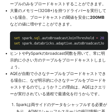
ーブルのみをブロードキャストすることができます。
大量のメモリー(32GB+)を持つドライバーを実行して
いる場合、ブロードキャストの閾値を安全に
200MB
などの値に増やすことができます。
set
spark
.
sql
.
autoBroadcastJoinThreshold
=
209715
set
spark
.
databricks
.
adaptive
.
autoBroadcastJoinTh
ヒントやPySparkのbroadcast関数を用いて、常に明
示的に小さい方のテーブルをブロードキャストしまし
ょう。
AQEが自動で小さなテーブルをブロードキャストでき
る場合に、なぜ明示的に小さなテーブルをブロードキ
ャストするのでしょうか？この理由は、AQEはクエリ
ーが実行されている過程で最適化を行うからです。
Sparkは両サイドのデータをシャッフルする必要が
あり、AQWはシャッフルステージの統計情報に基