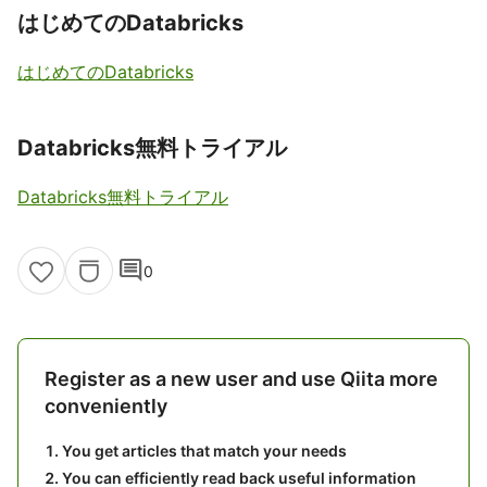
はじめてのDatabricks
はじめてのDatabricks
Databricks無料トライアル
Databricks無料トライアル
comment
0
Register as a new user and use Qiita more
conveniently
You get articles that match your needs
You can efficiently read back useful information