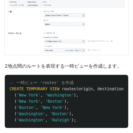
2地点間のルートを表現する一時ビューを作成します。
-- 一時ビュー 'routes' を作成
CREATE
TEMPORARY
VIEW
routes
(
origin
,
destination
)
AS
(
'New York'
,
'Washington'
),
(
'New York'
,
'Boston'
),
(
'Boston'
,
'New York'
),
(
'Washington'
,
'Boston'
),
(
'Washington'
,
'Raleigh'
);