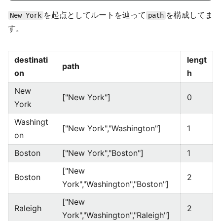
を起点としてルートを辿って
を構成してま
New York
path
す。
destinati
lengt
path
on
h
New
["New York"]
0
York
Washingt
["New York","Washington"]
1
on
Boston
["New York","Boston"]
1
["New
Boston
2
York","Washington","Boston"]
["New
Raleigh
2
York","Washington","Raleigh"]