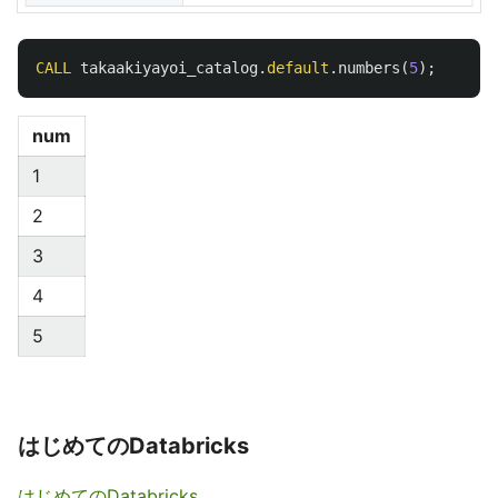
CALL
takaakiyayoi_catalog
.
default
.
numbers
(
5
);
num
1
2
3
4
5
はじめてのDatabricks
はじめてのDatabricks