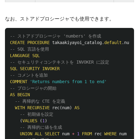
なお、ストアドプロシージャでも使用できます。
-- ストアドプロシージャ 'numbers' を作成
CREATE
PROCEDURE
takaakiyayoi_catalog
.
default
.
number
-- SQL 言語を使用
LANGUAGE
SQL
-- セキュリティコンテキストを INVOKER に設定
SQL
SECURITY
INVOKER
-- コメントを追加
COMMENT
'Returns numbers from 1 to end'
-- プロシージャの開始
AS
BEGIN
-- 再帰的な CTE を定義
WITH
RECURSIVE
rec
(
num
)
AS
-- 初期値を設定
(
VALUES
(
1
)
-- 再帰的に値を生成
UNION
ALL
SELECT
num
+
1
FROM
rec
WHERE
num
<
en