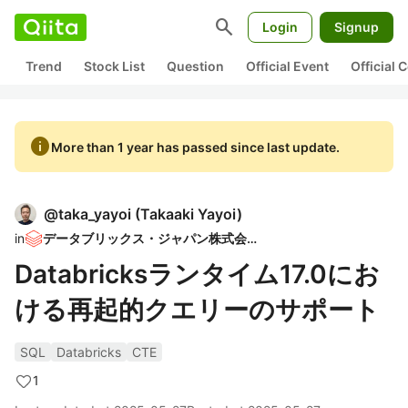
search
Login
Signup
Trend
Stock List
Question
Official Event
Official
info
More than 1 year has passed since last update.
@
taka_yayoi
(
Takaaki Yayoi
)
in
データブリックス・ジャパン株式会社
Databricksランタイム17.0にお
ける再起的クエリーのサポート
SQL
Databricks
CTE
1