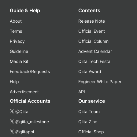
Guide & Help
Contents
About
Release Note
Terms
Official Event
Privacy
Official Column
Guideline
Advent Calendar
Media Kit
Qiita Tech Festa
Feedback/Requests
Qiita Award
Help
Engineer White Paper
Advertisement
API
Official Accounts
Our service
@Qiita
Qiita Team
@qiita_milestone
Qiita Zine
@qiitapoi
Official Shop