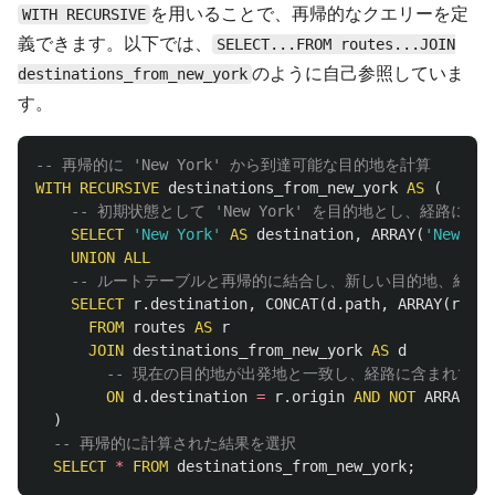
を用いることで、再帰的なクエリーを定
WITH RECURSIVE
義できます。以下では、
SELECT...FROM routes...JOIN
のように自己参照していま
destinations_from_new_york
す。
-- 再帰的に 'New York' から到達可能な目的地を計算
WITH
RECURSIVE
destinations_from_new_york
AS
(
-- 初期状態として 'New York' を目的地とし、経路に 'N
SELECT
'New York'
AS
destination
,
ARRAY
(
'New Yor
UNION
ALL
-- ルートテーブルと再帰的に結合し、新しい目的地、経路
SELECT
r
.
destination
,
CONCAT
(
d
.
path
,
ARRAY
(
r
.
des
FROM
routes
AS
r
JOIN
destinations_from_new_york
AS
d
-- 現在の目的地が出発地と一致し、経路に含まれてい
ON
d
.
destination
=
r
.
origin
AND
NOT
ARRAY_CO
)
-- 再帰的に計算された結果を選択
SELECT
*
FROM
destinations_from_new_york
;