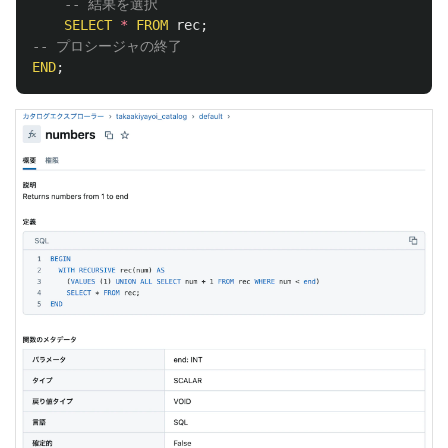
-- 結果を選択
SELECT
*
FROM
rec
;
-- プロシージャの終了
END
;