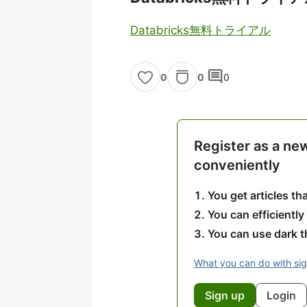
Databricks無料トライアル
comment
0
0
0
Register as a ne
conveniently
You get articles t
You can efficiently
You can use dark 
What you can do with si
Sign up
Login