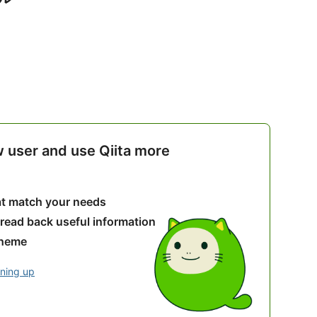
w user and use Qiita more
hat match your needs
 read back useful information
theme
gning up