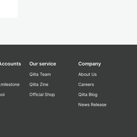
 Accounts
Our service
Company
Qiita Team
About Us
_milestone
Qiita Zine
Careers
poi
Official Shop
Qiita Blog
k
News Release