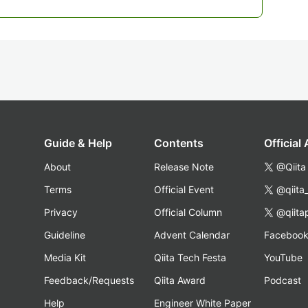
Guide & Help
Contents
Official
About
Release Note
@Qiita
Terms
Official Event
@qiita
Privacy
Official Column
@qiita
Guideline
Advent Calendar
Faceboo
Media Kit
Qiita Tech Festa
YouTube
Feedback/Requests
Qiita Award
Podcast
Help
Engineer White Paper