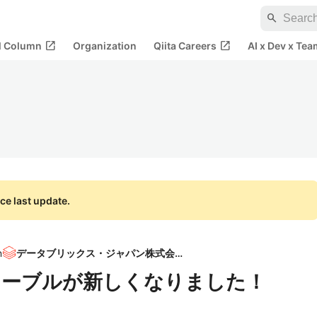
search
open_in_new
open_in_new
al Column
Organization
Qiita Careers
AI x Dev x Tea
ce last update.
n
データブリックス・ジャパン株式会社
の結果テーブルが新しくなりました！