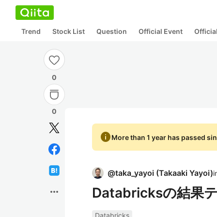
Trend
Stock List
Question
Official Event
Offici
0
0
info
More than 1 year has passed sin
@
taka_yayoi
(
Takaaki Yayoi
)
i
Databricks
more_horiz
Databricks