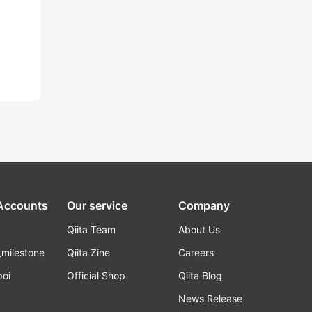
 Accounts
Our service
Company
Qiita Team
About Us
_milestone
Qiita Zine
Careers
poi
Official Shop
Qiita Blog
k
News Release