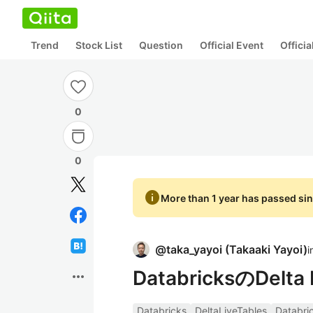
Trend
Stock List
Question
Official Event
Offici
0
0
info
More than 1 year has passed sin
@
taka_yayoi
(
Takaaki Yayoi
)
i
DatabricksのDelta L
more_horiz
Databricks
DeltaLiveTables
Datab