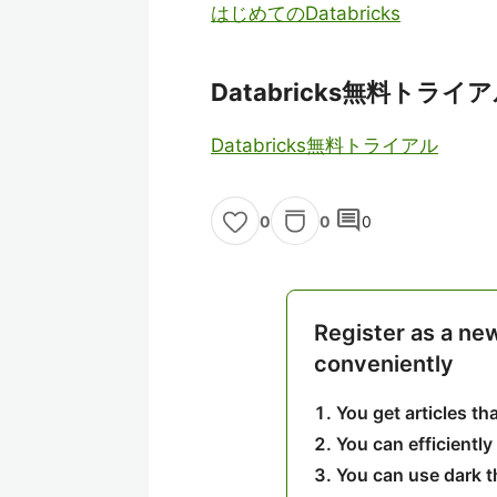
はじめてのDatabricks
Databricks無料トライ
Databricks無料トライアル
comment
0
0
0
Register as a ne
conveniently
You get articles t
You can efficiently
You can use dark 