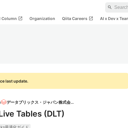
search
open_in_new
open_in_new
al Column
Organization
Qiita Careers
AI x Dev x Tea
ce last update.
n
データブリックス・ジャパン株式会社
ive Tables (DLT)
ricks最適化ガイド