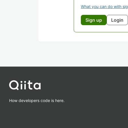
What you can do with si
Sign up
Login
How developers code is here.