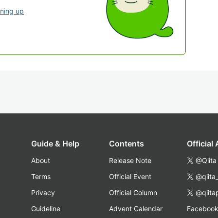
gning up
Guide & Help
Contents
Official
About
Release Note
@Qiita
Terms
Official Event
@qiita
Privacy
Official Column
@qiita
Guideline
Advent Calendar
Faceboo