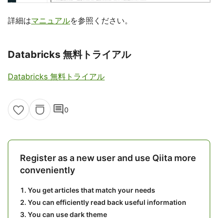
詳細は
マニュアル
を参照ください。
Databricks 無料トライアル
Databricks 無料トライアル
comment
0
Register as a new user and use Qiita more
conveniently
You get articles that match your needs
You can efficiently read back useful information
You can use dark theme