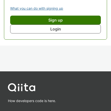
What you can do with signing up
Sign up
Login
How developers code is here.