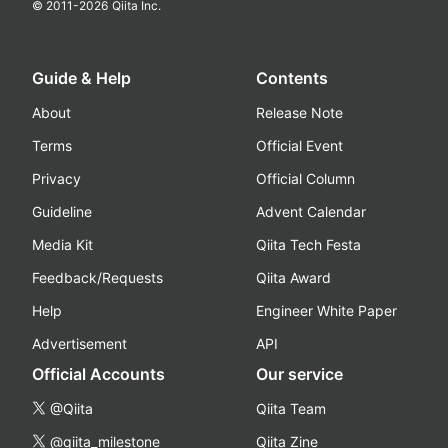
© 2011-
2026
Qiita Inc.
Guide & Help
Contents
About
Release Note
Terms
Official Event
Privacy
Official Column
Guideline
Advent Calendar
Media Kit
Qiita Tech Festa
Feedback/Requests
Qiita Award
Help
Engineer White Paper
Advertisement
API
Official Accounts
Our service
@Qiita
Qiita Team
@qiita_milestone
Qiita Zine