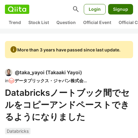
search
Login
Signup
Trend
Stock List
Question
Official Event
Official
info
More than 3 years have passed since last update.
@
taka_yayoi
(
Takaaki Yayoi
)
in
データブリックス・ジャパン株式会社
Databricksノートブック間でセ
ルをコピーアンドペーストでき
るようになりました
Databricks